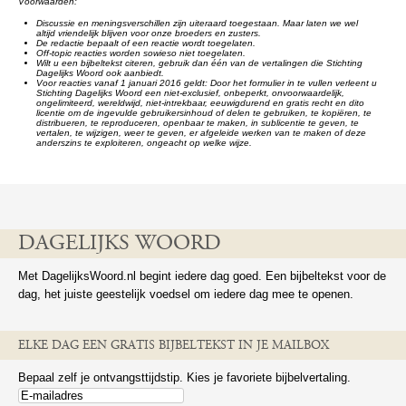
Voorwaarden:
Discussie en meningsverschillen zijn uiteraard toegestaan. Maar laten we wel
altijd vriendelijk blijven voor onze broeders en zusters.
De redactie bepaalt of een reactie wordt toegelaten.
Off-topic reacties worden sowieso niet toegelaten.
Wilt u een bijbeltekst citeren, gebruik dan één van de vertalingen die Stichting
Dagelijks Woord ook aanbiedt.
Voor reacties vanaf 1 januari 2016 geldt: Door het formulier in te vullen verleent u
Stichting Dagelijks Woord een niet-exclusief, onbeperkt, onvoorwaardelijk,
ongelimiteerd, wereldwijd, niet-intrekbaar, eeuwigdurend en gratis recht en dito
licentie om de ingevulde gebruikersinhoud of delen te gebruiken, te kopiëren, te
distribueren, te reproduceren, openbaar te maken, in sublicentie te geven, te
vertalen, te wijzigen, weer te geven, er afgeleide werken van te maken of deze
anderszins te exploiteren, ongeacht op welke wijze.
DAGELIJKS WOORD
Met DagelijksWoord.nl begint iedere dag goed. Een bijbeltekst voor de
dag, het juiste geestelijk voedsel om iedere dag mee te openen.
ELKE DAG EEN GRATIS BIJBELTEKST IN JE MAILBOX
Bepaal zelf je ontvangsttijdstip. Kies je favoriete bijbelvertaling.