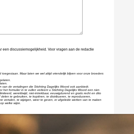
aar een discussiemogelijkheid. Voor vragen aan de redactie
d toegestaan. Maar laten we wel altijd vriendelijk blijven voor onze broeders
gelaten.
laten.
één van de vertalingen die Stichting Dagelijks Woord ook aanbiedt.
r het formulier in te vullen verleent u Stichting Dagelijks Woord een niet-
imiteerd, wereldwijd, niet-intrekbaar, eeuwigdurend en gratis recht en dito
 delen te gebruiken, te kopiëren, te distribueren, te reproduceren,
te vertalen, te wijzigen, weer te geven, er afgeleide werken van te maken
op welke wijze.