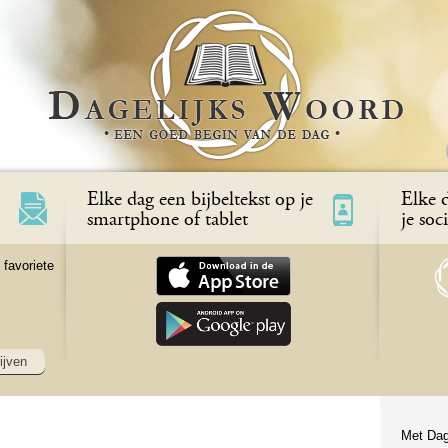
Elke dag een bijbeltekst op je
Elke d
smartphone of tablet
je soc
 favoriete
ijven
Met Dag