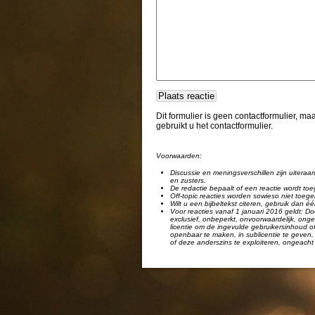
Dit formulier is geen contactformulier, m
gebruikt u het contactformulier.
Voorwaarden:
Discussie en meningsverschillen zijn uiteraar
en zusters.
De redactie bepaalt of een reactie wordt toe
Off-topic reacties worden sowieso niet toege
Wilt u een bijbeltekst citeren, gebruik dan 
Voor reacties vanaf 1 januari 2016 geldt: Doo
exclusief, onbeperkt, onvoorwaardelijk, ongel
licentie om de ingevulde gebruikersinhoud of
openbaar te maken, in sublicentie te geven, 
of deze anderszins te exploiteren, ongeacht 