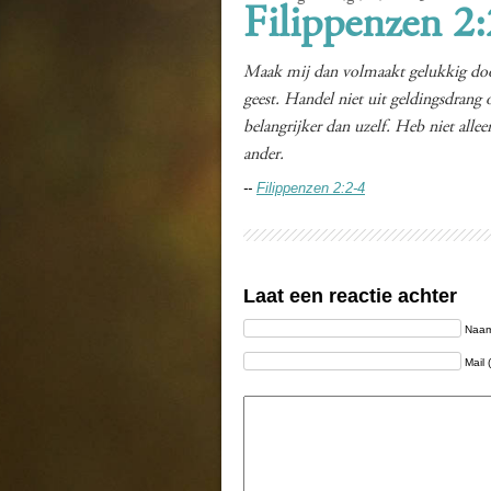
Filippenzen 2:
Maak mij dan volmaakt gelukkig door e
geest. Handel niet uit geldingsdrang 
belangrijker dan uzelf. Heb niet all
ander.
--
Filippenzen 2:2-4
Laat een reactie achter
Naam 
Mail 