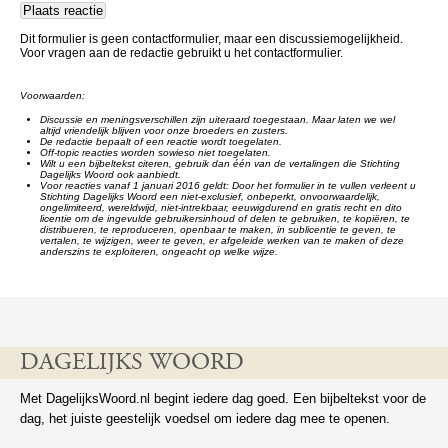
Dit formulier is geen contactformulier, maar een discussiemogelijkheid.
Voor vragen aan de redactie gebruikt u het contactformulier.
Voorwaarden:
Discussie en meningsverschillen zijn uiteraard toegestaan. Maar laten we wel
altijd vriendelijk blijven voor onze broeders en zusters.
De redactie bepaalt of een reactie wordt toegelaten.
Off-topic reacties worden sowieso niet toegelaten.
Wilt u een bijbeltekst citeren, gebruik dan één van de vertalingen die Stichting
Dagelijks Woord ook aanbiedt.
Voor reacties vanaf 1 januari 2016 geldt: Door het formulier in te vullen verleent u
Stichting Dagelijks Woord een niet-exclusief, onbeperkt, onvoorwaardelijk,
ongelimiteerd, wereldwijd, niet-intrekbaar, eeuwigdurend en gratis recht en dito
licentie om de ingevulde gebruikersinhoud of delen te gebruiken, te kopiëren, te
distribueren, te reproduceren, openbaar te maken, in sublicentie te geven, te
vertalen, te wijzigen, weer te geven, er afgeleide werken van te maken of deze
anderszins te exploiteren, ongeacht op welke wijze.
DAGELIJKS WOORD
Met DagelijksWoord.nl begint iedere dag goed. Een bijbeltekst voor de
dag, het juiste geestelijk voedsel om iedere dag mee te openen.