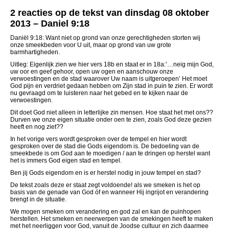
2 reacties op de tekst van dinsdag 08 oktober
2013 – Daniel 9:18
Daniël 9:18: Want niet op grond van onze gerechtigheden storten wij
onze smeekbeden voor U uit, maar op grond van uw grote
barmhartigheden.
Uitleg: Eigenlijk zien we hier vers 18b en staat er in 18a:’…neig mijn God,
uw oor en geef gehoor, open uw ogen en aanschouw onze
verwoestingen en de stad waarover Uw naam is uitgeroepen’ Het moet
God pijn en verdriet gedaan hebben om Zijn stad in puin te zien. Er wordt
nu gevraagd om te luisteren naar het gebed en te kijken naar de
verwoestingen.
Dit doet God niet alleen in letterlijke zin mensen. Hoe staat het met ons??
Durven we onze eigen situatie onder oen te zien, zoals God deze gezien
heeft en nog ziet??
In het vorige vers wordt gesproken over de tempel en hier wordt
gesproken over de stad die Gods eigendom is. De bedoeling van de
smeekbede is om God aan te moedigen / aan te dringen op herstel want
het is immers God eigen stad en tempel.
Ben jij Gods eigendom en is er herstel nodig in jouw tempel en stad?
De tekst zoals deze er staat zegt voldoende! als we smeken is het op
basis van de genade van God óf en wanneer Hij ingrijot en verandering
brengt in de situatie.
We mogen smeken om verandering en god zal en kan de puinhopen
herstellen. Het smeken en neerwerpen van de smekingen heeft te maken
met het neerliggen voor God, vanuit de Joodse cultuur en zich daarmee