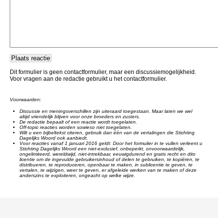
Dit formulier is geen contactformulier, maar een discussiemogelijkheid.
Voor vragen aan de redactie gebruikt u het contactformulier.
Voorwaarden:
Discussie en meningsverschillen zijn uiteraard toegestaan. Maar laten we wel
altijd vriendelijk blijven voor onze broeders en zusters.
De redactie bepaalt of een reactie wordt toegelaten.
Off-topic reacties worden sowieso niet toegelaten.
Wilt u een bijbeltekst citeren, gebruik dan één van de vertalingen die Stichting
Dagelijks Woord ook aanbiedt.
Voor reacties vanaf 1 januari 2016 geldt: Door het formulier in te vullen verleent u
Stichting Dagelijks Woord een niet-exclusief, onbeperkt, onvoorwaardelijk,
ongelimiteerd, wereldwijd, niet-intrekbaar, eeuwigdurend en gratis recht en dito
licentie om de ingevulde gebruikersinhoud of delen te gebruiken, te kopiëren, te
distribueren, te reproduceren, openbaar te maken, in sublicentie te geven, te
vertalen, te wijzigen, weer te geven, er afgeleide werken van te maken of deze
anderszins te exploiteren, ongeacht op welke wijze.