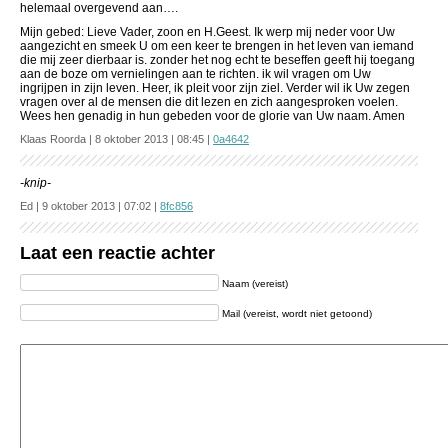
helemaal overgevend aan….
Mijn gebed: Lieve Vader, zoon en H.Geest. Ik werp mij neder voor Uw
aangezicht en smeek U om een keer te brengen in het leven van iemand
die mij zeer dierbaar is. zonder het nog echt te beseffen geeft hij toegang
aan de boze om vernielingen aan te richten. ik wil vragen om Uw
ingrijpen in zijn leven. Heer, ik pleit voor zijn ziel. Verder wil ik Uw zegen
vragen over al de mensen die dit lezen en zich aangesproken voelen.
Wees hen genadig in hun gebeden voor de glorie van Uw naam. Amen
Klaas Roorda | 8 oktober 2013 | 08:45 |
0a4642
-knip-
Ed | 9 oktober 2013 | 07:02 |
8fc856
Laat een reactie achter
Naam (vereist)
Mail (vereist, wordt niet getoond)