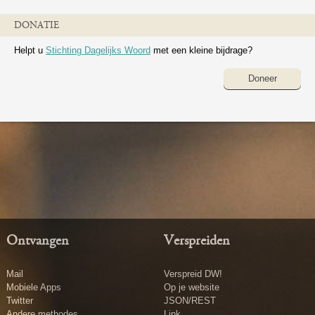
DONATIE
Helpt u
Stichting Dagelijks Woord
met een kleine bijdrage?
Doneer
Ontvangen
Verspreiden
Mail
Verspreid DW!
Mobiele Apps
Op je website
Twitter
JSON/REST
Andere methodes
Link