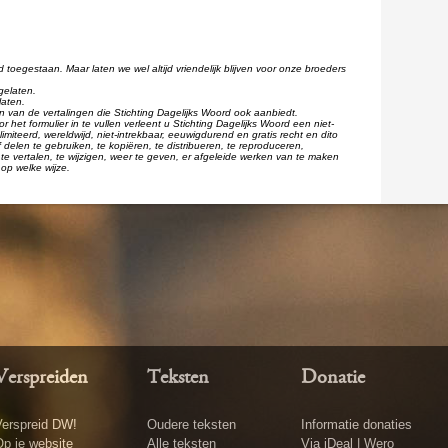
d toegestaan. Maar laten we wel altijd vriendelijk blijven voor onze broeders
gelaten.
laten.
één van de vertalingen die Stichting Dagelijks Woord ook aanbiedt.
r het formulier in te vullen verleent u Stichting Dagelijks Woord een niet-
imiteerd, wereldwijd, niet-intrekbaar, eeuwigdurend en gratis recht en dito
 delen te gebruiken, te kopiëren, te distribueren, te reproduceren,
te vertalen, te wijzigen, weer te geven, er afgeleide werken van te maken
op welke wijze.
Verspreiden
Teksten
Donatie
erspreid DW!
Oudere teksten
Informatie donaties
p je website
Alle teksten
Via iDeal | Wero