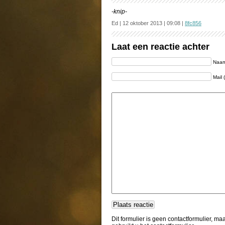
-knip-
Ed | 12 oktober 2013 | 09:08 |
8fc856
Laat een reactie achter
Naam 
Mail 
Dit formulier is geen contactformulier, m