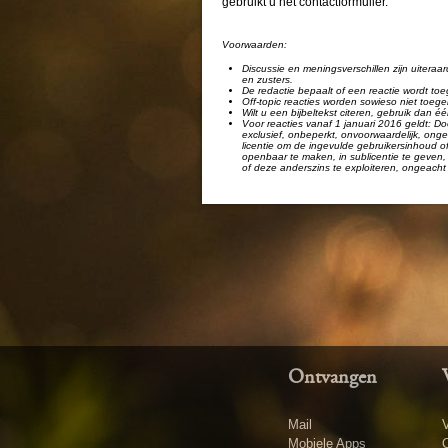
gebruikt u het contactformulier.
Voorwaarden:
Discussie en meningsverschillen zijn uiteraar
en zusters.
De redactie bepaalt of een reactie wordt toe
Off-topic reacties worden sowieso niet toege
Wilt u een bijbeltekst citeren, gebruik dan 
Voor reacties vanaf 1 januari 2016 geldt: Doo
exclusief, onbeperkt, onvoorwaardelijk, ongel
licentie om de ingevulde gebruikersinhoud of
openbaar te maken, in sublicentie te geven, 
of deze anderszins te exploiteren, ongeacht 
Ontvangen
Mail
V
Mobiele Apps
O