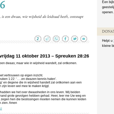
Een bijb
26
geestel
openen.
is een dwaas, wie wijsheid als leidraad heeft, ontsnapt
DONAT
2
Helpt u
kleine b
 vrijdag 11 oktober 2013 – Spreuken 28:26
s een dwaas; maar wie in wijsheid wandelt, zal ontkomen.
het vertrouwen op eigen inzicht.
uken 1:22: ‘…..en dwazen kennis haten’.
‘weg’ en degene die in wijsheid handelt zal ontkomen aan een
 zijn leven wel mee te maken krijgt.
 hadden we het over dwaasheden in ons leven. Wij beiden
hand grote gevolgen hebben gehad. Heer, leer me Uw weg en
er zegen hen die beslissingen moeten nemen die kunnen leiden
en zien. Amen
42