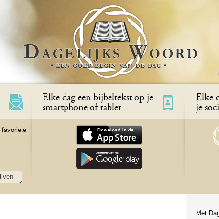
Elke dag een bijbeltekst op je
Elke d
smartphone of tablet
je soc
 favoriete
ijven
Met Dag