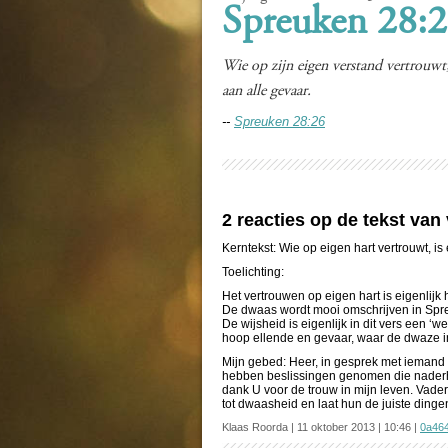
Spreuken 28:
Wie op zijn eigen verstand vertrouwt, 
aan alle gevaar.
--
Spreuken 28:26
2 reacties op de tekst van
Kerntekst: Wie op eigen hart vertrouwt, i
Toelichting:
Het vertrouwen op eigen hart is eigenlijk 
De dwaas wordt mooi omschrijven in Spre
De wijsheid is eigenlijk in dit vers een 
hoop ellende en gevaar, waar de dwaze in
Mijn gebed: Heer, in gesprek met iemand
hebben beslissingen genomen die nader
dank U voor de trouw in mijn leven. Vad
tot dwaasheid en laat hun de juiste ding
Klaas Roorda | 11 oktober 2013 | 10:46 |
0a46