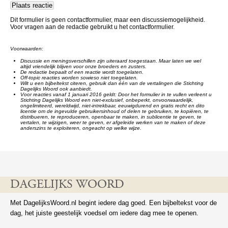
Dit formulier is geen contactformulier, maar een discussiemogelijkheid.
Voor vragen aan de redactie gebruikt u het contactformulier.
Voorwaarden:
Discussie en meningsverschillen zijn uiteraard toegestaan. Maar laten we wel
altijd vriendelijk blijven voor onze broeders en zusters.
De redactie bepaalt of een reactie wordt toegelaten.
Off-topic reacties worden sowieso niet toegelaten.
Wilt u een bijbeltekst citeren, gebruik dan één van de vertalingen die Stichting
Dagelijks Woord ook aanbiedt.
Voor reacties vanaf 1 januari 2016 geldt: Door het formulier in te vullen verleent u
Stichting Dagelijks Woord een niet-exclusief, onbeperkt, onvoorwaardelijk,
ongelimiteerd, wereldwijd, niet-intrekbaar, eeuwigdurend en gratis recht en dito
licentie om de ingevulde gebruikersinhoud of delen te gebruiken, te kopiëren, te
distribueren, te reproduceren, openbaar te maken, in sublicentie te geven, te
vertalen, te wijzigen, weer te geven, er afgeleide werken van te maken of deze
anderszins te exploiteren, ongeacht op welke wijze.
DAGELIJKS WOORD
Met DagelijksWoord.nl begint iedere dag goed. Een bijbeltekst voor de
dag, het juiste geestelijk voedsel om iedere dag mee te openen.