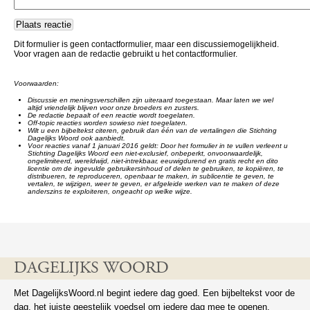
Dit formulier is geen contactformulier, maar een discussiemogelijkheid.
Voor vragen aan de redactie gebruikt u het contactformulier.
Voorwaarden:
Discussie en meningsverschillen zijn uiteraard toegestaan. Maar laten we wel
altijd vriendelijk blijven voor onze broeders en zusters.
De redactie bepaalt of een reactie wordt toegelaten.
Off-topic reacties worden sowieso niet toegelaten.
Wilt u een bijbeltekst citeren, gebruik dan één van de vertalingen die Stichting
Dagelijks Woord ook aanbiedt.
Voor reacties vanaf 1 januari 2016 geldt: Door het formulier in te vullen verleent u
Stichting Dagelijks Woord een niet-exclusief, onbeperkt, onvoorwaardelijk,
ongelimiteerd, wereldwijd, niet-intrekbaar, eeuwigdurend en gratis recht en dito
licentie om de ingevulde gebruikersinhoud of delen te gebruiken, te kopiëren, te
distribueren, te reproduceren, openbaar te maken, in sublicentie te geven, te
vertalen, te wijzigen, weer te geven, er afgeleide werken van te maken of deze
anderszins te exploiteren, ongeacht op welke wijze.
DAGELIJKS WOORD
Met DagelijksWoord.nl begint iedere dag goed. Een bijbeltekst voor de
dag, het juiste geestelijk voedsel om iedere dag mee te openen.