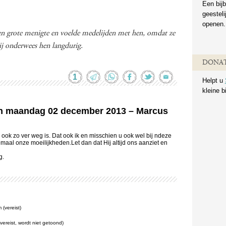
Een bijb
geestel
openen.
 een grote menigte en voelde medelijden met hen, omdat ze
ij onderwees hen langdurig.
DONAT
1
Helpt u
kleine b
van maandag 02 december 2013 – Marcus
s ook zo ver weg is. Dat ook ik en misschien u ook wel bij ndeze
maal onze moeilijkheden.Let dan dat Hij altijd ons aanziet en
g.
(vereist)
(vereist, wordt niet getoond)