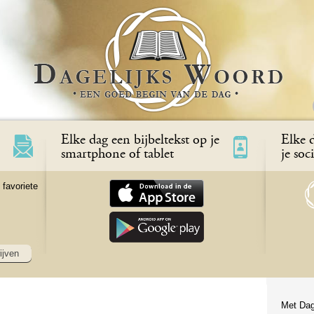
Elke dag een bijbeltekst op je
Elke d
smartphone of tablet
je soc
 favoriete
ijven
Met Dag