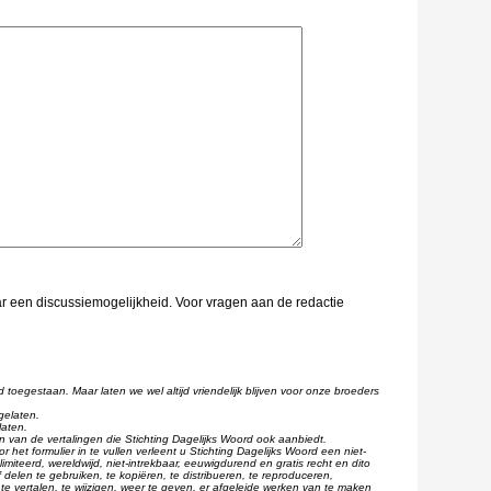
aar een discussiemogelijkheid. Voor vragen aan de redactie
d toegestaan. Maar laten we wel altijd vriendelijk blijven voor onze broeders
gelaten.
laten.
één van de vertalingen die Stichting Dagelijks Woord ook aanbiedt.
r het formulier in te vullen verleent u Stichting Dagelijks Woord een niet-
imiteerd, wereldwijd, niet-intrekbaar, eeuwigdurend en gratis recht en dito
 delen te gebruiken, te kopiëren, te distribueren, te reproduceren,
te vertalen, te wijzigen, weer te geven, er afgeleide werken van te maken