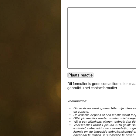
Dit formulier is geen contactformulier, m
gebruikt u het contactformulier.
Voorwaarden:
Discussie en meningsverschillen zijn uiteraar
en zusters.
De redactie bepaalt of een reactie wordt toe
Off-topic reacties worden sowieso niet toege
Wilt u een bijbeltekst citeren, gebruik dan 
Voor reacties vanaf 1 januari 2016 geldt: Doo
exclusief, onbeperkt, onvoorwaardelijk, ongel
licentie om de ingevulde gebruikersinhoud of
openbaar te maken, in sublicentie te geven, 