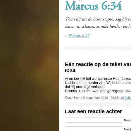
Marcus 6:34
Toen hij uit de boot stapte, zag hij
leken op schapen zonder herder, en h
--
Marcus 6:34
Eén reactie op de tekst 
6:34
Af en toe lijkt het wel dat onze Heer Jezu
kudde zonder herder zijn. Wij hebben alle
dat Hij ons altijd verhoort.
Ik wens u en de uwen een gezegende da
Rene Blom | 2 december 2013 | 09:36 |
c39cf6
Laat een reactie achter
Naam 
Mail 