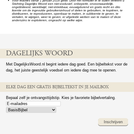
Voor reacties vanaf 1 januari 2016 geldt: Door het formulier in te vullen verleent u
Stichting Dagelijks Woord een niet-exclusief, onbeperkt, onvoorwaardelijk,
ongelimiteerd, wereldwijd, niet-intrekbaar, eeuwigdurend en gratis recht en dito
licentie om de ingevulde gebruikersinhoud of delen te gebruiken, te kopiëren, te
distribueren, te reproduceren, openbaar te maken, in sublicentie te geven, te
vertalen, te wijzigen, weer te geven, er afgeleide werken van te maken of deze
anderszins te exploiteren, ongeacht op welke wijze.
DAGELIJKS WOORD
Met DagelijksWoord.nl begint iedere dag goed. Een bijbeltekst voor de
dag, het juiste geestelijk voedsel om iedere dag mee te openen.
ELKE DAG EEN GRATIS BIJBELTEKST IN JE MAILBOX
Bepaal zelf je ontvangsttijdstip. Kies je favoriete bijbelvertaling.
Inschrijven