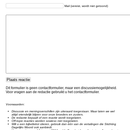
Mail (vereist, wordt niet getoond)
Dit formulier is geen contactformulier, maar een discussiemogelijkheid.
Voor vragen aan de redactie gebruikt u het contactformulier.
Voorwaarden:
Discussie en meningsverschillen zijn uiteraard toegestaan. Maar laten we wel
altijd vriendelijk blijven voor onze broeders en zusters.
De redactie bepaalt of een reactie wordt toegelaten.
Off-topic reacties worden sowieso niet toegelaten.
Wilt u een bijbeltekst citeren, gebruik dan één van de vertalingen die Stichting
Dagelijks Woord ook aanbiedt.