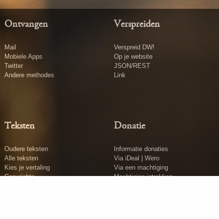
Ontvangen
Verspreiden
Mail
Verspreid DW!
Mobiele Apps
Op je website
Twitter
JSON/REST
Andere methodes
Link
Teksten
Donatie
Oudere teksten
Informatie donaties
Alle teksten
Via iDeal | Wero
Kies je vertaling
Via een machtiging
Copyrights
Machtiging intrekken
Tekst insturen