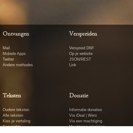
Ontvangen
Verspreiden
Mail
Verspreid DW!
Mobiele Apps
Op je website
Twitter
JSON/REST
Andere methodes
Link
Teksten
Donatie
Oudere teksten
Informatie donaties
Alle teksten
Via iDeal | Wero
Kies je vertaling
Via een machtiging
Copyrights
Machtiging intrekken
Tekst insturen