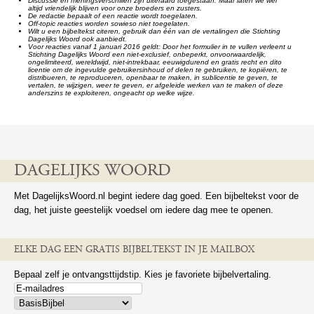
Discussie en meningsverschillen zijn uiteraard toegestaan. Maar laten we wel
altijd vriendelijk blijven voor onze broeders en zusters.
De redactie bepaalt of een reactie wordt toegelaten.
Off-topic reacties worden sowieso niet toegelaten.
Wilt u een bijbeltekst citeren, gebruik dan één van de vertalingen die Stichting
Dagelijks Woord ook aanbiedt.
Voor reacties vanaf 1 januari 2016 geldt: Door het formulier in te vullen verleent u
Stichting Dagelijks Woord een niet-exclusief, onbeperkt, onvoorwaardelijk,
ongelimiteerd, wereldwijd, niet-intrekbaar, eeuwigdurend en gratis recht en dito
licentie om de ingevulde gebruikersinhoud of delen te gebruiken, te kopiëren, te
distribueren, te reproduceren, openbaar te maken, in sublicentie te geven, te
vertalen, te wijzigen, weer te geven, er afgeleide werken van te maken of deze
anderszins te exploiteren, ongeacht op welke wijze.
DAGELIJKS WOORD
Met DagelijksWoord.nl begint iedere dag goed. Een bijbeltekst voor de
dag, het juiste geestelijk voedsel om iedere dag mee te openen.
ELKE DAG EEN GRATIS BIJBELTEKST IN JE MAILBOX
Bepaal zelf je ontvangsttijdstip. Kies je favoriete bijbelvertaling.