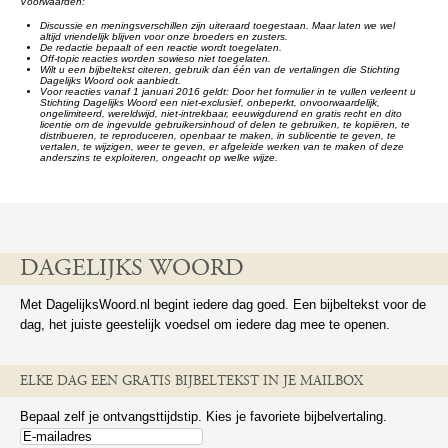
Voorwaarden:
Discussie en meningsverschillen zijn uiteraard toegestaan. Maar laten we wel
altijd vriendelijk blijven voor onze broeders en zusters.
De redactie bepaalt of een reactie wordt toegelaten.
Off-topic reacties worden sowieso niet toegelaten.
Wilt u een bijbeltekst citeren, gebruik dan één van de vertalingen die Stichting
Dagelijks Woord ook aanbiedt.
Voor reacties vanaf 1 januari 2016 geldt: Door het formulier in te vullen verleent u
Stichting Dagelijks Woord een niet-exclusief, onbeperkt, onvoorwaardelijk,
ongelimiteerd, wereldwijd, niet-intrekbaar, eeuwigdurend en gratis recht en dito
licentie om de ingevulde gebruikersinhoud of delen te gebruiken, te kopiëren, te
distribueren, te reproduceren, openbaar te maken, in sublicentie te geven, te
vertalen, te wijzigen, weer te geven, er afgeleide werken van te maken of deze
anderszins te exploiteren, ongeacht op welke wijze.
DAGELIJKS WOORD
Met DagelijksWoord.nl begint iedere dag goed. Een bijbeltekst voor de
dag, het juiste geestelijk voedsel om iedere dag mee te openen.
ELKE DAG EEN GRATIS BIJBELTEKST IN JE MAILBOX
Bepaal zelf je ontvangsttijdstip. Kies je favoriete bijbelvertaling.