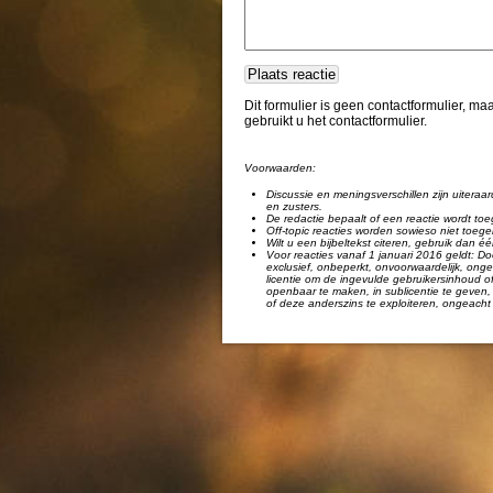
Dit formulier is geen contactformulier, m
gebruikt u het contactformulier.
Voorwaarden:
Discussie en meningsverschillen zijn uiteraar
en zusters.
De redactie bepaalt of een reactie wordt toe
Off-topic reacties worden sowieso niet toege
Wilt u een bijbeltekst citeren, gebruik dan 
Voor reacties vanaf 1 januari 2016 geldt: Doo
exclusief, onbeperkt, onvoorwaardelijk, ongel
licentie om de ingevulde gebruikersinhoud of
openbaar te maken, in sublicentie te geven, 
of deze anderszins te exploiteren, ongeacht 