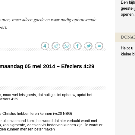
Een bijb
geestel
openen.
 komen, maar alleen goede en waar nodig opbouwende
ort.
DONAT
4
Helpt u
kleine b
n maandag 05 mei 2014 – Efeziers 4:29
 maar wel iets goeds, dat nuttig is tot opbouw, opdat het
eziers 4:29
we Christus hebben leren kennen (vs20 NBG)
uit onze mond komt, het woord dat hier vertaald wordt met
en, zoals groente, vlees en vis bedorven kunnen zijn. Je wordt er
orden kunnen mensen beter maken