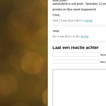
vuile praat?’
aansluitend is ook goed : Spreuken 12,ve
groeten en fijne week toegewenst
Chris,
Chris | 5 mei 2014 | 08:47 |
cdd189
-knip-
Ed | 5 mei 2014 | 11:56 |
8fc856
Laat een reactie achter
Naam 
Mail 