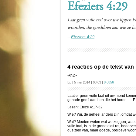
Efeziers 4:29
Laat geen vuile taal over uw lippen
woorden, die goeddoen aan wie ze ho
--
Efeziers 4:29
4 reacties op de tekst va
-knip-
Ed | 5 mei 2014 | 08:03 |
8fc856
Laat er geen vuile taal uit uw mond komen,
genade geeft aan hen die het horen. — Ef
Lezen: Efeze 4:17-32
Wie? Wij, de geheel anders zijn, omdat 
Wat? Moeten weten wat we zeggen, wat er 
vuile taal, is in de grondtekst rot, bedorv
dus ziek van, maar goede, positieve wo