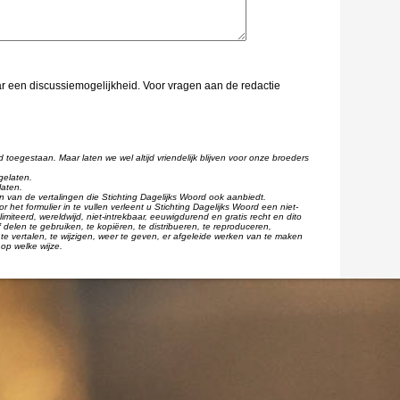
aar een discussiemogelijkheid. Voor vragen aan de redactie
d toegestaan. Maar laten we wel altijd vriendelijk blijven voor onze broeders
gelaten.
laten.
één van de vertalingen die Stichting Dagelijks Woord ook aanbiedt.
r het formulier in te vullen verleent u Stichting Dagelijks Woord een niet-
imiteerd, wereldwijd, niet-intrekbaar, eeuwigdurend en gratis recht en dito
 delen te gebruiken, te kopiëren, te distribueren, te reproduceren,
te vertalen, te wijzigen, weer te geven, er afgeleide werken van te maken
op welke wijze.