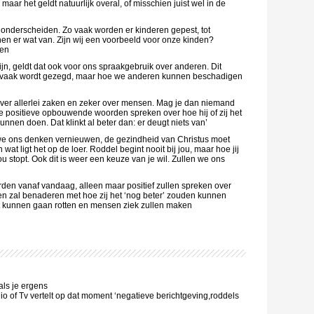
maar het geldt natuurlijk overal, of misschien juist wel in de
nderscheiden. Zo vaak worden er kinderen gepest, tot
en er wat van. Zijn wij een voorbeeld voor onze kinden?
ken
n, geldt dat ook voor ons spraakgebruik over anderen. Dit
als vaak wordt gezegd, maar hoe we anderen kunnen beschadigen
over allerlei zaken en zeker over mensen. Mag je dan niemand
je positieve opbouwende woorden spreken over hoe hij of zij het
unnen doen. Dat klinkt al beter dan: er deugt niets van’
e ons denken vernieuwen, de gezindheid van Christus moet
 wat ligt het op de loer. Roddel begint nooit bij jou, maar hoe jij
ou stopt. Ook dit is weer een keuze van je wil. Zullen we ons
rden vanaf vandaag, alleen maar positief zullen spreken over
en zal benaderen met hoe zij het ‘nog beter’ zouden kunnen
et kunnen gaan rotten en mensen ziek zullen maken
als je ergens
dio of Tv vertelt op dat moment ‘negatieve berichtgeving,roddels