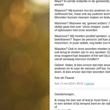
Waar? In eerste instantie in de gemeente, 
wereld
Waarom? Wij kunnen ons tov anderen zo o
zelfmoord toe, maar ook wij ouderen kunn
Woorden kunnen mensen maken en bre
Wanneer? Wanneer wij ‘geheel anders’ zij
stukje gaat niet over ‘vieze mopjes’ zo
of opbouwen met onze woorden
Waarvoor? Wij moeten positief spreken, 
bekritiseren? Tegen de persoon zelf kan 
misschien, in jouw optiek, nog beter zou k
Waartoe? Ook in onze woorden moeten w
ook terug te vinden zijn in ons spreken. En
erop reageert kan bepalen of het wel bij j
vanaf vandaag hiervoor inzetten?
Gebed: Vader, ik kies ervoor dat mijn woo
anderen en ik naar de mensen zelf toe, h
doen, ik kies ervoor dat mijn woorden ni
Arie de Paauw
Arie | 5 mei 2014 | 08:32 |
eab2dc
Goedemorgen,
Ik vraag me dan wel af wat je moet doen ,
in een winkel of bij iemand bent en de ra
of