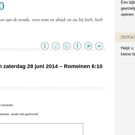
Een bijb
0
geestel
openen.
 aan de zonde, voor eens en altijd; en nu hij leeft, leeft
DONAT
1
Helpt u
kleine b
an zaterdag 28 juni 2014 – Romeinen 6:10
(vereist)
(vereist, wordt niet getoond)