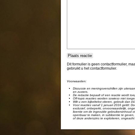
Dit formulier is geen contactformulier, m
gebruikt u het contactformulier.
Voorwaarden:
Discussie en meningsverschillen zijn uiteraar
en zusters.
De redactie bepaalt of een reactie wordt toe
Off-topic reacties worden sowieso niet toege
Wilt u een bijbeltekst citeren, gebruik dan 
Voor reacties vanaf 1 januari 2016 geldt: Doo
exclusief, onbeperkt, onvoorwaardelijk, ongel
licentie om de ingevulde gebruikersinhoud of
openbaar te maken, in sublicentie te geven, 
of deze anderszins te exploiteren, ongeacht 