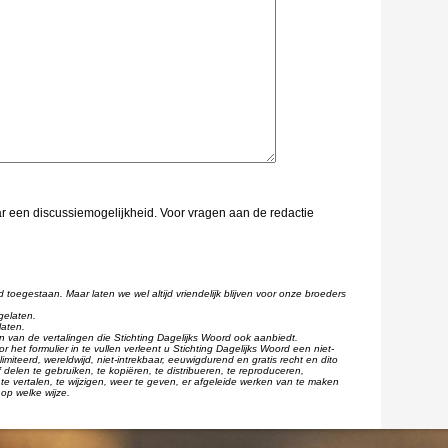
aar een discussiemogelijkheid. Voor vragen aan de redactie
d toegestaan. Maar laten we wel altijd vriendelijk blijven voor onze broeders
gelaten.
laten.
één van de vertalingen die Stichting Dagelijks Woord ook aanbiedt.
r het formulier in te vullen verleent u Stichting Dagelijks Woord een niet-
imiteerd, wereldwijd, niet-intrekbaar, eeuwigdurend en gratis recht en dito
 delen te gebruiken, te kopiëren, te distribueren, te reproduceren,
te vertalen, te wijzigen, weer te geven, er afgeleide werken van te maken
op welke wijze.