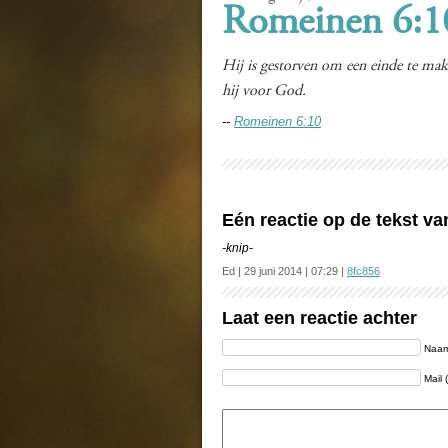
Romeinen 6:1
Hij is gestorven om een einde te maken
hij voor God.
--
Romeinen 6:10
Eén reactie op de tekst v
-knip-
Ed | 29 juni 2014 | 07:29 |
8fc856
Laat een reactie achter
Naam 
Mail 