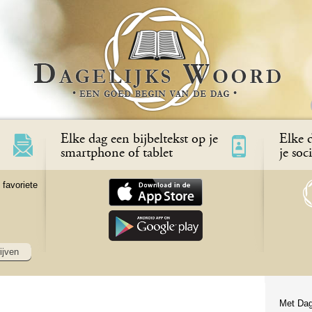
Elke dag een bijbeltekst op je
Elke d
smartphone of tablet
je soc
 favoriete
ijven
Met Dag