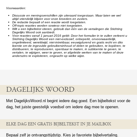
Voorwaarden:
Discussie en meningsverschillen zijn uiteraard toegestaan. Maar laten we wel
altijd vriendelijk blijven voor onze broeders en zusters.
De redactie bepaalt of een reactie wordt toegelaten.
Off-topic reacties worden sowieso niet toegelaten.
Wilt u een bijbeltekst citeren, gebruik dan één van de vertalingen die Stichting
Dagelijks Woord ook aanbiedt.
Voor reacties vanaf 1 januari 2016 geldt: Door het formulier in te vullen verleent u
Stichting Dagelijks Woord een niet-exclusief, onbeperkt, onvoorwaardelijk,
ongelimiteerd, wereldwijd, niet-intrekbaar, eeuwigdurend en gratis recht en dito
licentie om de ingevulde gebruikersinhoud of delen te gebruiken, te kopiëren, te
distribueren, te reproduceren, openbaar te maken, in sublicentie te geven, te
vertalen, te wijzigen, weer te geven, er afgeleide werken van te maken of deze
anderszins te exploiteren, ongeacht op welke wijze.
DAGELIJKS WOORD
Met DagelijksWoord.nl begint iedere dag goed. Een bijbeltekst voor de
dag, het juiste geestelijk voedsel om iedere dag mee te openen.
ELKE DAG EEN GRATIS BIJBELTEKST IN JE MAILBOX
Bepaal zelf je ontvangsttijdstip. Kies je favoriete bijbelvertaling.