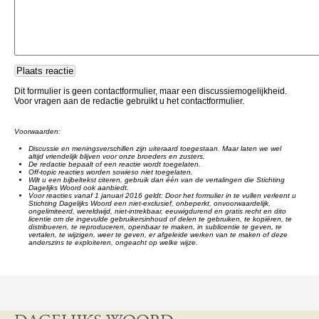
Dit formulier is geen contactformulier, maar een discussiemogelijkheid.
Voor vragen aan de redactie gebruikt u het contactformulier.
Voorwaarden:
Discussie en meningsverschillen zijn uiteraard toegestaan. Maar laten we wel
altijd vriendelijk blijven voor onze broeders en zusters.
De redactie bepaalt of een reactie wordt toegelaten.
Off-topic reacties worden sowieso niet toegelaten.
Wilt u een bijbeltekst citeren, gebruik dan één van de vertalingen die Stichting
Dagelijks Woord ook aanbiedt.
Voor reacties vanaf 1 januari 2016 geldt: Door het formulier in te vullen verleent u
Stichting Dagelijks Woord een niet-exclusief, onbeperkt, onvoorwaardelijk,
ongelimiteerd, wereldwijd, niet-intrekbaar, eeuwigdurend en gratis recht en dito
licentie om de ingevulde gebruikersinhoud of delen te gebruiken, te kopiëren, te
distribueren, te reproduceren, openbaar te maken, in sublicentie te geven, te
vertalen, te wijzigen, weer te geven, er afgeleide werken van te maken of deze
anderszins te exploiteren, ongeacht op welke wijze.