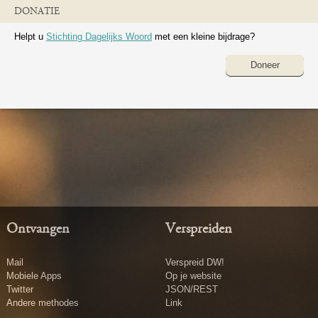
DONATIE
Helpt u
Stichting Dagelijks Woord
met een kleine bijdrage?
Doneer
Ontvangen
Verspreiden
Mail
Verspreid DW!
Mobiele Apps
Op je website
Twitter
JSON/REST
Andere methodes
Link