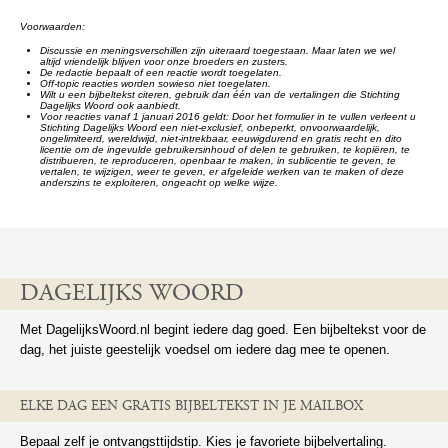
Voorwaarden:
Discussie en meningsverschillen zijn uiteraard toegestaan. Maar laten we wel
altijd vriendelijk blijven voor onze broeders en zusters.
De redactie bepaalt of een reactie wordt toegelaten.
Off-topic reacties worden sowieso niet toegelaten.
Wilt u een bijbeltekst citeren, gebruik dan één van de vertalingen die Stichting
Dagelijks Woord ook aanbiedt.
Voor reacties vanaf 1 januari 2016 geldt: Door het formulier in te vullen verleent u
Stichting Dagelijks Woord een niet-exclusief, onbeperkt, onvoorwaardelijk,
ongelimiteerd, wereldwijd, niet-intrekbaar, eeuwigdurend en gratis recht en dito
licentie om de ingevulde gebruikersinhoud of delen te gebruiken, te kopiëren, te
distribueren, te reproduceren, openbaar te maken, in sublicentie te geven, te
vertalen, te wijzigen, weer te geven, er afgeleide werken van te maken of deze
anderszins te exploiteren, ongeacht op welke wijze.
DAGELIJKS WOORD
Met DagelijksWoord.nl begint iedere dag goed. Een bijbeltekst voor de
dag, het juiste geestelijk voedsel om iedere dag mee te openen.
ELKE DAG EEN GRATIS BIJBELTEKST IN JE MAILBOX
Bepaal zelf je ontvangsttijdstip. Kies je favoriete bijbelvertaling.