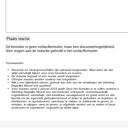
Dit formulier is geen contactformulier, maar een discussiemogelijkheid.
Voor vragen aan de redactie gebruikt u het contactformulier.
Voorwaarden:
Discussie en meningsverschillen zijn uiteraard toegestaan. Maar laten we wel
altijd vriendelijk blijven voor onze broeders en zusters.
De redactie bepaalt of een reactie wordt toegelaten.
Off-topic reacties worden sowieso niet toegelaten.
Wilt u een bijbeltekst citeren, gebruik dan één van de vertalingen die Stichting
Dagelijks Woord ook aanbiedt.
Voor reacties vanaf 1 januari 2016 geldt: Door het formulier in te vullen verleent u
Stichting Dagelijks Woord een niet-exclusief, onbeperkt, onvoorwaardelijk,
ongelimiteerd, wereldwijd, niet-intrekbaar, eeuwigdurend en gratis recht en dito
licentie om de ingevulde gebruikersinhoud of delen te gebruiken, te kopiëren, te
distribueren, te reproduceren, openbaar te maken, in sublicentie te geven, te
vertalen, te wijzigen, weer te geven, er afgeleide werken van te maken of deze
anderszins te exploiteren, ongeacht op welke wijze.