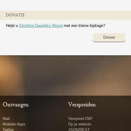
DONATIE
Helpt u
Stichting Dagelijks Woord
met een kleine bijdrage?
Doneer
Ontvangen
Verspreiden
Mail
Verspreid DW!
Mobiele Apps
Op je website
Twitter
JSON/REST