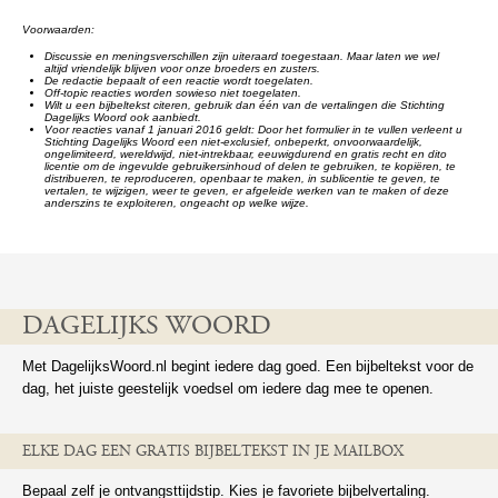
Voorwaarden:
Discussie en meningsverschillen zijn uiteraard toegestaan. Maar laten we wel
altijd vriendelijk blijven voor onze broeders en zusters.
De redactie bepaalt of een reactie wordt toegelaten.
Off-topic reacties worden sowieso niet toegelaten.
Wilt u een bijbeltekst citeren, gebruik dan één van de vertalingen die Stichting
Dagelijks Woord ook aanbiedt.
Voor reacties vanaf 1 januari 2016 geldt: Door het formulier in te vullen verleent u
Stichting Dagelijks Woord een niet-exclusief, onbeperkt, onvoorwaardelijk,
ongelimiteerd, wereldwijd, niet-intrekbaar, eeuwigdurend en gratis recht en dito
licentie om de ingevulde gebruikersinhoud of delen te gebruiken, te kopiëren, te
distribueren, te reproduceren, openbaar te maken, in sublicentie te geven, te
vertalen, te wijzigen, weer te geven, er afgeleide werken van te maken of deze
anderszins te exploiteren, ongeacht op welke wijze.
DAGELIJKS WOORD
Met DagelijksWoord.nl begint iedere dag goed. Een bijbeltekst voor de
dag, het juiste geestelijk voedsel om iedere dag mee te openen.
ELKE DAG EEN GRATIS BIJBELTEKST IN JE MAILBOX
Bepaal zelf je ontvangsttijdstip. Kies je favoriete bijbelvertaling.