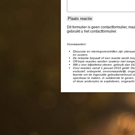
Dit formulier is geen contactformulier, m
gebruikt u het contactformulier.
Voorwaarden:
Discussie en meningsverschillen zijn uiteraar
en zusters.
De redactie bepaalt of een reactie wordt toe
Off-topic reacties worden sowieso niet toege
Wilt u een bijbeltekst citeren, gebruik dan 
Voor reacties vanaf 1 januari 2016 geldt: Doo
exclusief, onbeperkt, onvoorwaardelijk, ongel
licentie om de ingevulde gebruikersinhoud of
openbaar te maken, in sublicentie te geven, 
of deze anderszins te exploiteren, ongeacht 