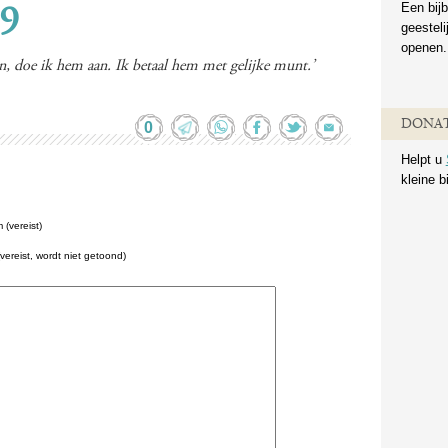
Een bijb
29
geestel
openen.
an, doe ik hem aan. Ik betaal hem met gelijke munt.’
DONAT
0
Helpt u
kleine b
(vereist)
(vereist, wordt niet getoond)