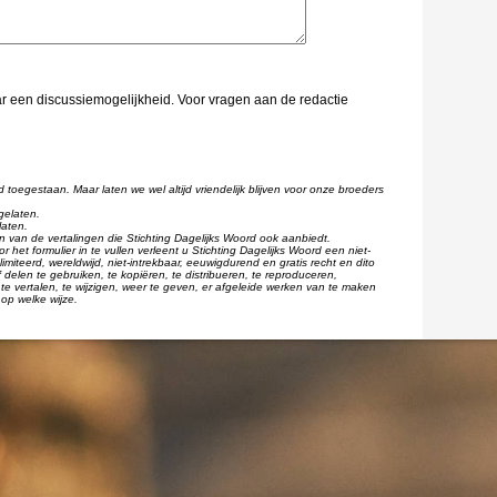
aar een discussiemogelijkheid. Voor vragen aan de redactie
d toegestaan. Maar laten we wel altijd vriendelijk blijven voor onze broeders
gelaten.
laten.
één van de vertalingen die Stichting Dagelijks Woord ook aanbiedt.
r het formulier in te vullen verleent u Stichting Dagelijks Woord een niet-
imiteerd, wereldwijd, niet-intrekbaar, eeuwigdurend en gratis recht en dito
 delen te gebruiken, te kopiëren, te distribueren, te reproduceren,
te vertalen, te wijzigen, weer te geven, er afgeleide werken van te maken
op welke wijze.