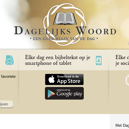
Elke dag een bijbeltekst op je
Elke d
smartphone of tablet
je soc
 favoriete
ijven
Met Dag