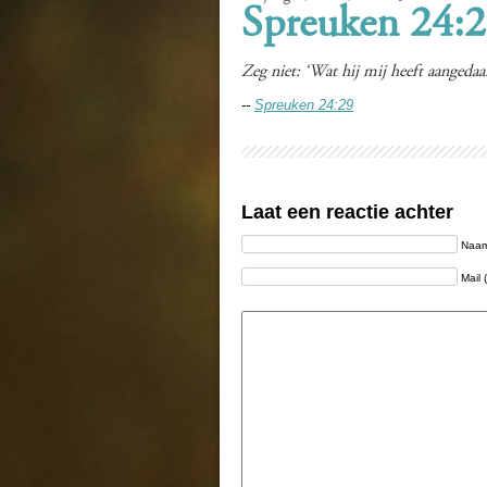
Spreuken 24:
Zeg niet: ‘Wat hij mij heeft aangeda
--
Spreuken 24:29
Laat een reactie achter
Naam 
Mail 