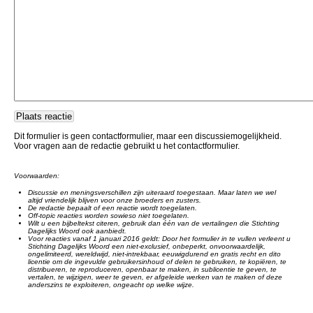
Dit formulier is geen contactformulier, maar een discussiemogelijkheid.
Voor vragen aan de redactie gebruikt u het contactformulier.
Voorwaarden:
Discussie en meningsverschillen zijn uiteraard toegestaan. Maar laten we wel
altijd vriendelijk blijven voor onze broeders en zusters.
De redactie bepaalt of een reactie wordt toegelaten.
Off-topic reacties worden sowieso niet toegelaten.
Wilt u een bijbeltekst citeren, gebruik dan één van de vertalingen die Stichting
Dagelijks Woord ook aanbiedt.
Voor reacties vanaf 1 januari 2016 geldt: Door het formulier in te vullen verleent u
Stichting Dagelijks Woord een niet-exclusief, onbeperkt, onvoorwaardelijk,
ongelimiteerd, wereldwijd, niet-intrekbaar, eeuwigdurend en gratis recht en dito
licentie om de ingevulde gebruikersinhoud of delen te gebruiken, te kopiëren, te
distribueren, te reproduceren, openbaar te maken, in sublicentie te geven, te
vertalen, te wijzigen, weer te geven, er afgeleide werken van te maken of deze
anderszins te exploiteren, ongeacht op welke wijze.