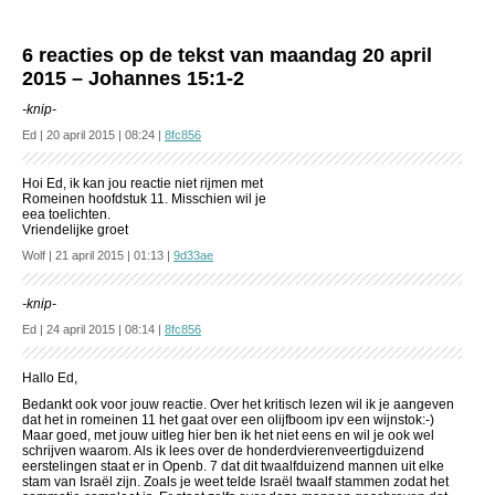
6 reacties op de tekst van maandag 20 april
2015 – Johannes 15:1-2
-knip-
Ed | 20 april 2015 | 08:24 |
8fc856
Hoi Ed, ik kan jou reactie niet rijmen met
Romeinen hoofdstuk 11. Misschien wil je
eea toelichten.
Vriendelijke groet
Wolf | 21 april 2015 | 01:13 |
9d33ae
-knip-
Ed | 24 april 2015 | 08:14 |
8fc856
Hallo Ed,
Bedankt ook voor jouw reactie. Over het kritisch lezen wil ik je aangeven
dat het in romeinen 11 het gaat over een olijfboom ipv een wijnstok:-)
Maar goed, met jouw uitleg hier ben ik het niet eens en wil je ook wel
schrijven waarom. Als ik lees over de honderdvierenveertigduizend
eerstelingen staat er in Openb. 7 dat dit twaalfduizend mannen uit elke
stam van Israël zijn. Zoals je weet telde Israël twaalf stammen zodat het