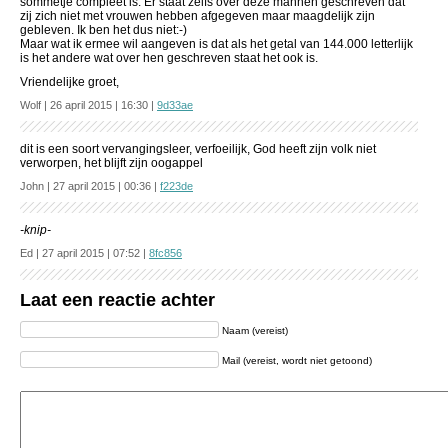
sommetje compleet is. Er staat zelfs over deze mannen geschreven dat
zij zich niet met vrouwen hebben afgegeven maar maagdelijk zijn
gebleven. Ik ben het dus niet:-)
Maar wat ik ermee wil aangeven is dat als het getal van 144.000 letterlijk
is het andere wat over hen geschreven staat het ook is.
Vriendelijke groet,
Wolf | 26 april 2015 | 16:30 |
9d33ae
dit is een soort vervangingsleer, verfoeilijk, God heeft zijn volk niet
verworpen, het blijft zijn oogappel
John | 27 april 2015 | 00:36 |
f223de
-knip-
Ed | 27 april 2015 | 07:52 |
8fc856
Laat een reactie achter
Naam (vereist)
Mail (vereist, wordt niet getoond)