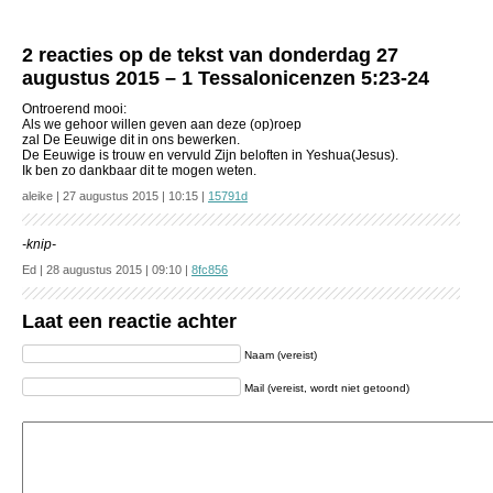
2 reacties op de tekst van donderdag 27
augustus 2015 – 1 Tessalonicenzen 5:23-24
Ontroerend mooi:
Als we gehoor willen geven aan deze (op)roep
zal De Eeuwige dit in ons bewerken.
De Eeuwige is trouw en vervuld Zijn beloften in Yeshua(Jesus).
Ik ben zo dankbaar dit te mogen weten.
aleike | 27 augustus 2015 | 10:15 |
15791d
-knip-
Ed | 28 augustus 2015 | 09:10 |
8fc856
Laat een reactie achter
Naam (vereist)
Mail (vereist, wordt niet getoond)