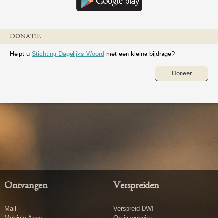
DONATIE
Helpt u
Stichting Dagelijks Woord
met een kleine bijdrage?
Doneer
Ontvangen
Verspreiden
Mail
Verspreid DW!
Mobiele Apps
Op je website