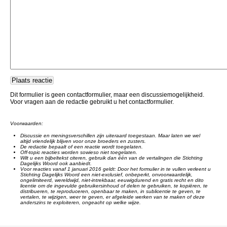
Dit formulier is geen contactformulier, maar een discussiemogelijkheid.
Voor vragen aan de redactie gebruikt u het contactformulier.
Voorwaarden:
Discussie en meningsverschillen zijn uiteraard toegestaan. Maar laten we wel
altijd vriendelijk blijven voor onze broeders en zusters.
De redactie bepaalt of een reactie wordt toegelaten.
Off-topic reacties worden sowieso niet toegelaten.
Wilt u een bijbeltekst citeren, gebruik dan één van de vertalingen die Stichting
Dagelijks Woord ook aanbiedt.
Voor reacties vanaf 1 januari 2016 geldt: Door het formulier in te vullen verleent u
Stichting Dagelijks Woord een niet-exclusief, onbeperkt, onvoorwaardelijk,
ongelimiteerd, wereldwijd, niet-intrekbaar, eeuwigdurend en gratis recht en dito
licentie om de ingevulde gebruikersinhoud of delen te gebruiken, te kopiëren, te
distribueren, te reproduceren, openbaar te maken, in sublicentie te geven, te
vertalen, te wijzigen, weer te geven, er afgeleide werken van te maken of deze
anderszins te exploiteren, ongeacht op welke wijze.