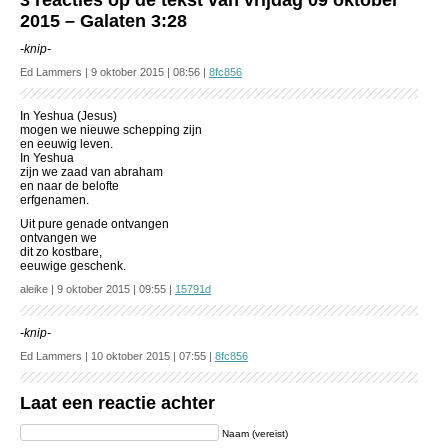
3 reacties op de tekst van vrijdag 09 oktober
2015 – Galaten 3:28
-knip-
Ed Lammers | 9 oktober 2015 | 08:56 |
8fc856
In Yeshua (Jesus)
mogen we nieuwe schepping zijn
en eeuwig leven.
In Yeshua
zijn we zaad van abraham
en naar de belofte
erfgenamen.
Uit pure genade ontvangen
ontvangen we
dit zo kostbare,
eeuwige geschenk.
aleike | 9 oktober 2015 | 09:55 |
15791d
-knip-
Ed Lammers | 10 oktober 2015 | 07:55 |
8fc856
Laat een reactie achter
Naam (vereist)