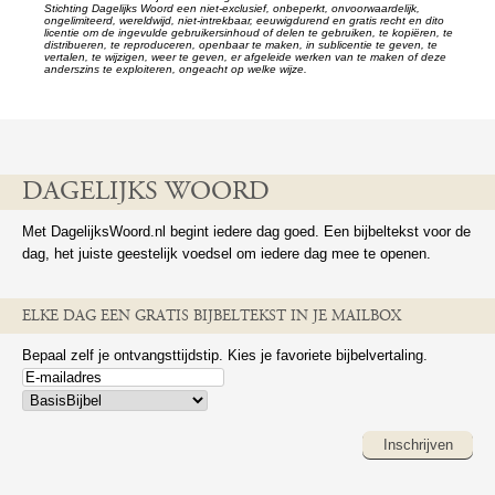
Stichting Dagelijks Woord een niet-exclusief, onbeperkt, onvoorwaardelijk,
ongelimiteerd, wereldwijd, niet-intrekbaar, eeuwigdurend en gratis recht en dito
licentie om de ingevulde gebruikersinhoud of delen te gebruiken, te kopiëren, te
distribueren, te reproduceren, openbaar te maken, in sublicentie te geven, te
vertalen, te wijzigen, weer te geven, er afgeleide werken van te maken of deze
anderszins te exploiteren, ongeacht op welke wijze.
DAGELIJKS WOORD
Met DagelijksWoord.nl begint iedere dag goed. Een bijbeltekst voor de
dag, het juiste geestelijk voedsel om iedere dag mee te openen.
ELKE DAG EEN GRATIS BIJBELTEKST IN JE MAILBOX
Bepaal zelf je ontvangsttijdstip. Kies je favoriete bijbelvertaling.
Inschrijven