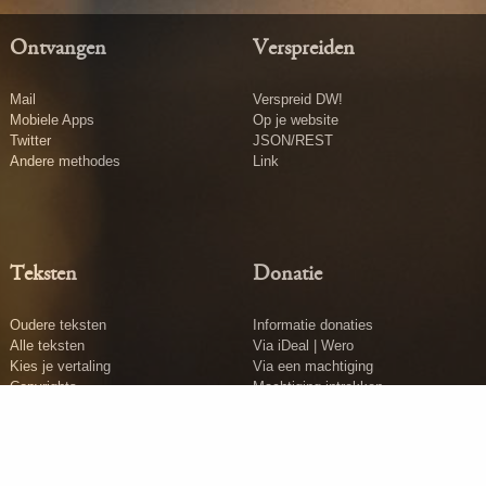
Ontvangen
Verspreiden
Mail
Verspreid DW!
Mobiele Apps
Op je website
Twitter
JSON/REST
Andere methodes
Link
Teksten
Donatie
Oudere teksten
Informatie donaties
Alle teksten
Via iDeal | Wero
Kies je vertaling
Via een machtiging
Copyrights
Machtiging intrekken
Tekst insturen