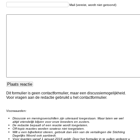
Mail (vereist, wordt niet getoond)
Dit formulier is geen contactformulier, maar een discussiemogelijkheid.
Voor vragen aan de redactie gebruikt u het contactformulier.
Voorwaarden:
Discussie en meningsverschillen zijn uiteraard toegestaan. Maar laten we wel
altijd vriendelijk blijven voor onze broeders en zusters.
De redactie bepaalt of een reactie wordt toegelaten.
Off-topic reacties worden sowieso niet toegelaten.
Wilt u een bijbeltekst citeren, gebruik dan één van de vertalingen die Stichting
Dagelijks Woord ook aanbiedt.
Voor reacties vanaf 1 januari 2016 geldt: Door het formulier in te vullen verleent u