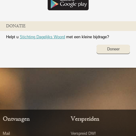
DONATIE
Helpt u
Stichting Dagelijks Woord
met een kleine bijdrage?
Doneer
Ontvangen
Verspreiden
Mail
Verspreid DW!