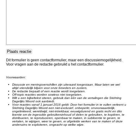
Dit formulier is geen contactformulier, maar een discussiemogelijkheid.
Voor vragen aan de redactie gebruikt u het contactformulier.
Voorwaarden:
Discussie en meningsverschillen zijn uiteraard toegestaan. Maar laten we wel
altijd vriendelijk blijven voor onze broeders en zusters.
De redactie bepaalt of een reactie wordt toegelaten.
Off-topic reacties worden sowieso niet toegelaten.
Wilt u een bijbeltekst citeren, gebruik dan één van de vertalingen die Stichting
Dagelijks Woord ook aanbiedt.
Voor reacties vanaf 1 januari 2016 geldt: Door het formulier in te vullen verleent u
Stichting Dagelijks Woord een niet-exclusief, onbeperkt, onvoorwaardelijk,
ongelimiteerd, wereldwijd, niet-intrekbaar, eeuwigdurend en gratis recht en dito
licentie om de ingevulde gebruikersinhoud of delen te gebruiken, te kopiëren, te
distribueren, te reproduceren, openbaar te maken, in sublicentie te geven, te
vertalen, te wijzigen, weer te geven, er afgeleide werken van te maken of deze
anderszins te exploiteren, ongeacht op welke wijze.