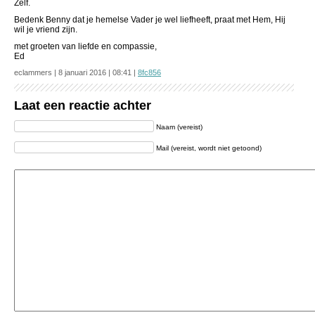
Zelf.
Bedenk Benny dat je hemelse Vader je wel liefheeft, praat met Hem, Hij
wil je vriend zijn.
met groeten van liefde en compassie,
Ed
eclammers | 8 januari 2016 | 08:41 |
8fc856
Laat een reactie achter
Naam (vereist)
Mail (vereist, wordt niet getoond)