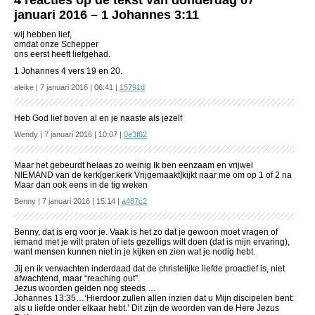
4 reacties op de tekst van donderdag 07
januari 2016 – 1 Johannes 3:11
wij hebben lief,
omdat onze Schepper
ons eerst heeft liefgehad.
1 Johannes 4 vers 19 en 20.
aleike | 7 januari 2016 | 06:41 |
15791d
Heb God lief boven al en je naaste als jezelf
Wendy | 7 januari 2016 | 10:07 |
0e3f62
Maar het gebeurdt helaas zo weinig Ik ben eenzaam en vrijwel
NIEMAND van de kerk[ger.kerk Vrijgemaakt]kijkt naar me om op 1 of 2 na
Maar dan ook eens in de tig weken
Benny | 7 januari 2016 | 15:14 |
a487c2
Benny, dat is erg voor je. Vaak is het zo dat je gewoon moet vragen of
iemand met je wilt praten of iets gezelligs wilt doen (dat is mijn ervaring),
want mensen kunnen niet in je kijken en zien wat je nodig hebt.
Jij en ik verwachten inderdaad dat de christelijke liefde proactief is, niet
afwachtend, maar “reaching out”.
Jezus woorden gelden nog steeds …
Johannes 13:35…‘Hierdoor zullen allen inzien dat u Mijn discipelen bent:
als u liefde onder elkaar hebt.’ Dit zijn de woorden van de Here Jezus