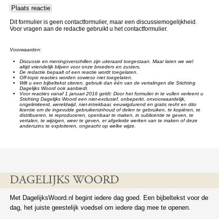
Dit formulier is geen contactformulier, maar een discussiemogelijkheid.
Voor vragen aan de redactie gebruikt u het contactformulier.
Voorwaarden:
Discussie en meningsverschillen zijn uiteraard toegestaan. Maar laten we wel
altijd vriendelijk blijven voor onze broeders en zusters.
De redactie bepaalt of een reactie wordt toegelaten.
Off-topic reacties worden sowieso niet toegelaten.
Wilt u een bijbeltekst citeren, gebruik dan één van de vertalingen die Stichting
Dagelijks Woord ook aanbiedt.
Voor reacties vanaf 1 januari 2016 geldt: Door het formulier in te vullen verleent u
Stichting Dagelijks Woord een niet-exclusief, onbeperkt, onvoorwaardelijk,
ongelimiteerd, wereldwijd, niet-intrekbaar, eeuwigdurend en gratis recht en dito
licentie om de ingevulde gebruikersinhoud of delen te gebruiken, te kopiëren, te
distribueren, te reproduceren, openbaar te maken, in sublicentie te geven, te
vertalen, te wijzigen, weer te geven, er afgeleide werken van te maken of deze
anderszins te exploiteren, ongeacht op welke wijze.
DAGELIJKS WOORD
Met DagelijksWoord.nl begint iedere dag goed. Een bijbeltekst voor de
dag, het juiste geestelijk voedsel om iedere dag mee te openen.