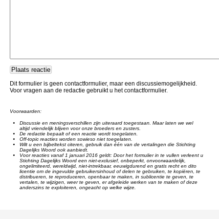
Dit formulier is geen contactformulier, maar een discussiemogelijkheid.
Voor vragen aan de redactie gebruikt u het contactformulier.
Voorwaarden:
Discussie en meningsverschillen zijn uiteraard toegestaan. Maar laten we wel
altijd vriendelijk blijven voor onze broeders en zusters.
De redactie bepaalt of een reactie wordt toegelaten.
Off-topic reacties worden sowieso niet toegelaten.
Wilt u een bijbeltekst citeren, gebruik dan één van de vertalingen die Stichting
Dagelijks Woord ook aanbiedt.
Voor reacties vanaf 1 januari 2016 geldt: Door het formulier in te vullen verleent u
Stichting Dagelijks Woord een niet-exclusief, onbeperkt, onvoorwaardelijk,
ongelimiteerd, wereldwijd, niet-intrekbaar, eeuwigdurend en gratis recht en dito
licentie om de ingevulde gebruikersinhoud of delen te gebruiken, te kopiëren, te
distribueren, te reproduceren, openbaar te maken, in sublicentie te geven, te
vertalen, te wijzigen, weer te geven, er afgeleide werken van te maken of deze
anderszins te exploiteren, ongeacht op welke wijze.