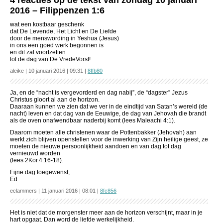
4 reacties op de tekst van zondag 10 januari
2016 – Filippenzen 1:6
wat een kostbaar geschenk
dat De Levende, Het Licht en De Liefde
door de menswording in Yeshua (Jesus)
in ons een goed werk begonnen is
en dit zal voortzetten
tot de dag van De VredeVorst!
aleike | 10 januari 2016 | 09:31 |
8ffb80
Ja, en de “nacht is vergevorderd en dag nabij”, de “dagster” Jezus
Christus gloort al aan de horizon.
Daaraan kunnen we zien dat we ver in de eindtijd van Satan’s wereld (de
nacht) leven en dat dag van de Eeuwige, de dag van Jehovah die brandt
als de oven onafwendbaar naderbij komt (lees Maleachi 4:1).
Daarom moeten alle christenen waar de Pottenbakker (Jehovah) aan
werkt zich blijven openstellen voor de inwerking van Zijn heilige geest, ze
moeten de nieuwe persoonlijkheid aandoen en van dag tot dag
vernieuwd worden
(lees 2Kor.4:16-18).
Fijne dag toegewenst,
Ed
eclammers | 11 januari 2016 | 08:01 |
8fc856
Het is niet dat de morgenster meer aan de horizon verschijnt, maar in je
hart opgaat. Dan word de liefde werkelijkheid.