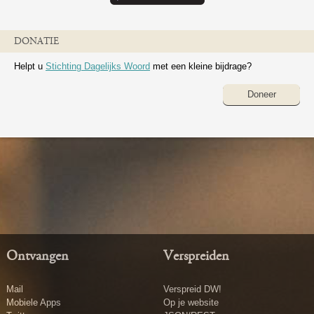
DONATIE
Helpt u
Stichting Dagelijks Woord
met een kleine bijdrage?
Doneer
Ontvangen
Verspreiden
Mail
Verspreid DW!
Mobiele Apps
Op je website