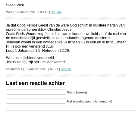
Sleep Well
Wolf | 12 januari 2016 | 00:45 |
9d33ae
Ja dat klopt Heilige Geest van de ware God schijnt in duistere harten van
oprechte personen d.b.v. Christus Jezus.
Zoals Gods Woord zegt “door licht van u kunnen we licht zien” de rest van
de mensheid blijft geestelijk in de doodaanbrengende duisternis.
Jehovah woont in een ontoegankelijk licht en Hij is één en al licht….maar
Hij is ook een verterend vuur.
Lees 1 Johannes 1:5; Hebreeën 12:29.
Wees een lichtend voorbeeld …
Jezus zei “gij zijt het licht der wereld”.
eclammers | 15 januari 2016 | 07:21 |
8fc856
Laat een reactie achter
Naam (vereist)
Mail (vereist, wordt niet getoond)