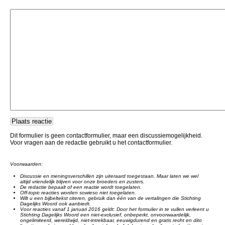
Dit formulier is geen contactformulier, maar een discussiemogelijkheid.
Voor vragen aan de redactie gebruikt u het contactformulier.
Voorwaarden:
Discussie en meningsverschillen zijn uiteraard toegestaan. Maar laten we wel
altijd vriendelijk blijven voor onze broeders en zusters.
De redactie bepaalt of een reactie wordt toegelaten.
Off-topic reacties worden sowieso niet toegelaten.
Wilt u een bijbeltekst citeren, gebruik dan één van de vertalingen die Stichting
Dagelijks Woord ook aanbiedt.
Voor reacties vanaf 1 januari 2016 geldt: Door het formulier in te vullen verleent u
Stichting Dagelijks Woord een niet-exclusief, onbeperkt, onvoorwaardelijk,
ongelimiteerd, wereldwijd, niet-intrekbaar, eeuwigdurend en gratis recht en dito