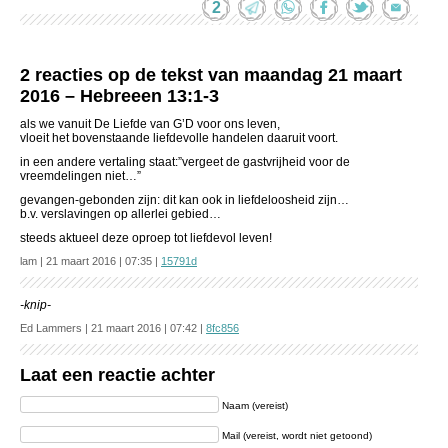
2
2 reacties op de tekst van maandag 21 maart
2016 – Hebreeen 13:1-3
als we vanuit De Liefde van G’D voor ons leven,
vloeit het bovenstaande liefdevolle handelen daaruit voort.
in een andere vertaling staat:”vergeet de gastvrijheid voor de
vreemdelingen niet…”
gevangen-gebonden zijn: dit kan ook in liefdeloosheid zijn…
b.v. verslavingen op allerlei gebied…
steeds aktueel deze oproep tot liefdevol leven!
lam | 21 maart 2016 | 07:35 |
15791d
-knip-
Ed Lammers | 21 maart 2016 | 07:42 |
8fc856
Laat een reactie achter
Naam (vereist)
Mail (vereist, wordt niet getoond)