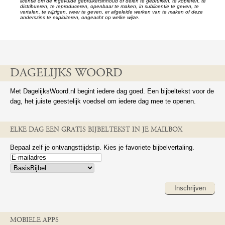
licentie om de ingevulde gebruikersinhoud of delen te gebruiken, te kopiëren, te
distribueren, te reproduceren, openbaar te maken, in sublicentie te geven, te
vertalen, te wijzigen, weer te geven, er afgeleide werken van te maken of deze
anderszins te exploiteren, ongeacht op welke wijze.
DAGELIJKS WOORD
Met DagelijksWoord.nl begint iedere dag goed. Een bijbeltekst voor de
dag, het juiste geestelijk voedsel om iedere dag mee te openen.
ELKE DAG EEN GRATIS BIJBELTEKST IN JE MAILBOX
Bepaal zelf je ontvangsttijdstip. Kies je favoriete bijbelvertaling.
Inschrijven
MOBIELE APPS