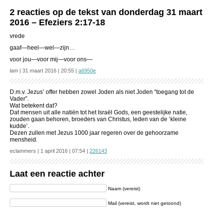
2 reacties op de tekst van donderdag 31 maart
2016 – Efeziers 2:17-18
vrede
gaaf—heel—wel—zijn…
voor jou—voor mij—voor ons—
lam | 31 maart 2016 | 20:55 |
a6950e
D.m.v. Jezus’ offer hebben zowel Joden als niet Joden “toegang tot de
Vader”.
Wat betekent dat?
Dat mensen uit alle natiën tot het Israël Gods, een geestelijke natie,
zouden gaan behoren, broeders van Christus, leden van de ‘kleine
kudde’.
Dezen zullen met Jezus 1000 jaar regeren over de gehoorzame
mensheid.
eclammers | 1 april 2016 | 07:54 |
226143
Laat een reactie achter
Naam (vereist)
Mail (vereist, wordt niet getoond)