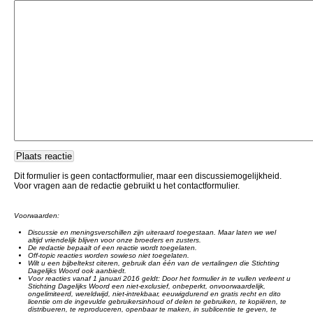
Dit formulier is geen contactformulier, maar een discussiemogelijkheid.
Voor vragen aan de redactie gebruikt u het contactformulier.
Voorwaarden:
Discussie en meningsverschillen zijn uiteraard toegestaan. Maar laten we wel
altijd vriendelijk blijven voor onze broeders en zusters.
De redactie bepaalt of een reactie wordt toegelaten.
Off-topic reacties worden sowieso niet toegelaten.
Wilt u een bijbeltekst citeren, gebruik dan één van de vertalingen die Stichting
Dagelijks Woord ook aanbiedt.
Voor reacties vanaf 1 januari 2016 geldt: Door het formulier in te vullen verleent u
Stichting Dagelijks Woord een niet-exclusief, onbeperkt, onvoorwaardelijk,
ongelimiteerd, wereldwijd, niet-intrekbaar, eeuwigdurend en gratis recht en dito
licentie om de ingevulde gebruikersinhoud of delen te gebruiken, te kopiëren, te
distribueren, te reproduceren, openbaar te maken, in sublicentie te geven, te