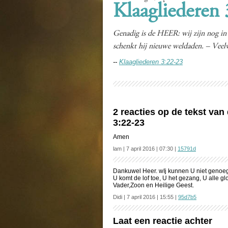
Klaagliederen
Genadig is de HEER: wij zijn nog in
schenkt hij nieuwe weldaden. – Veelv
--
Klaagliederen 3:22-23
2 reacties op de tekst van
3:22-23
Amen
lam | 7 april 2016 | 07:30 |
15791d
Dankuwel Heer. wIj kunnen U niet genoe
U komt de lof toe, U het gezang, U alle glo
Vader,Zoon en Heilige Geest.
Didi | 7 april 2016 | 15:55 |
95d7b5
Laat een reactie achter