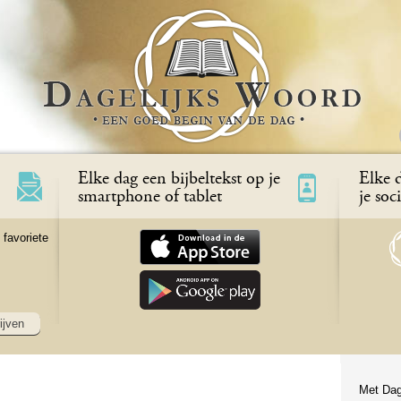
Elke dag een bijbeltekst op je
Elke d
smartphone of tablet
je soc
 favoriete
ijven
Met Dag