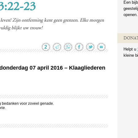
Een bijb
 3:22-23
geestel
openen.
 leven! Zijn ontferming kent geen grenzen. Elke morgen
uldig blijkt uw trouw!
DONAT
2
Helpt u
kleine b
 donderdag 07 april 2016 – Klaagliederen
g bedanken voor zoveel genade.
rie.