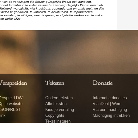
één van de vertalingen die Stichting Dagelijks Woord ook aanbiedt.
r het formulier in te vullen verleent u Stichting Dagelijks Woord een niet-
imiteerd, wereldwijd, niet-intrekbaar, eeuwigdurend en gratis recht en dito
 delen te gebruiken, te kopiëren, te distribueren, te reproduceren,
te vertalen, te wijzigen, weer te geven, er afgeleide werken van te maken
op welke wijze.
Verspreiden
Teksten
Donatie
erspreid DW!
Oudere teksten
Informatie donaties
p je website
Alle teksten
Via iDeal | Wero
JSON/REST
Kies je vertaling
Via een machtiging
ink
Copyrights
Machtiging intrekken
Tekst insturen