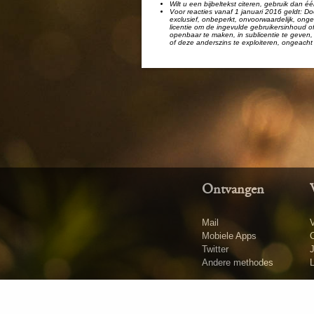
Wilt u een bijbeltekst citeren, gebruik dan 
Voor reacties vanaf 1 januari 2016 geldt: Doo
exclusief, onbeperkt, onvoorwaardelijk, ongel
licentie om de ingevulde gebruikersinhoud of
openbaar te maken, in sublicentie te geven, 
of deze anderszins te exploiteren, ongeacht 
Ontvangen
Mail
V
Mobiele Apps
O
Twitter
Andere methodes
L