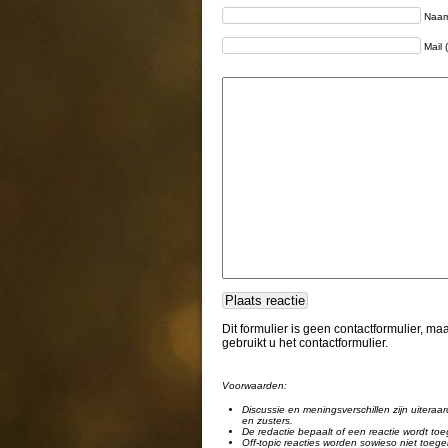
Naam 
Mail 
Dit formulier is geen contactformulier, m
gebruikt u het contactformulier.
Voorwaarden:
Discussie en meningsverschillen zijn uiteraar
en zusters.
De redactie bepaalt of een reactie wordt toe
Off-topic reacties worden sowieso niet toege