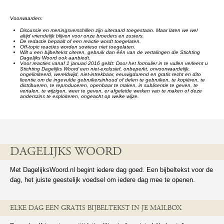
Voorwaarden:
Discussie en meningsverschillen zijn uiteraard toegestaan. Maar laten we wel
altijd vriendelijk blijven voor onze broeders en zusters.
De redactie bepaalt of een reactie wordt toegelaten.
Off-topic reacties worden sowieso niet toegelaten.
Wilt u een bijbeltekst citeren, gebruik dan één van de vertalingen die Stichting
Dagelijks Woord ook aanbiedt.
Voor reacties vanaf 1 januari 2016 geldt: Door het formulier in te vullen verleent u
Stichting Dagelijks Woord een niet-exclusief, onbeperkt, onvoorwaardelijk,
ongelimiteerd, wereldwijd, niet-intrekbaar, eeuwigdurend en gratis recht en dito
licentie om de ingevulde gebruikersinhoud of delen te gebruiken, te kopiëren, te
distribueren, te reproduceren, openbaar te maken, in sublicentie te geven, te
vertalen, te wijzigen, weer te geven, er afgeleide werken van te maken of deze
anderszins te exploiteren, ongeacht op welke wijze.
DAGELIJKS WOORD
Met DagelijksWoord.nl begint iedere dag goed. Een bijbeltekst voor de
dag, het juiste geestelijk voedsel om iedere dag mee te openen.
ELKE DAG EEN GRATIS BIJBELTEKST IN JE MAILBOX