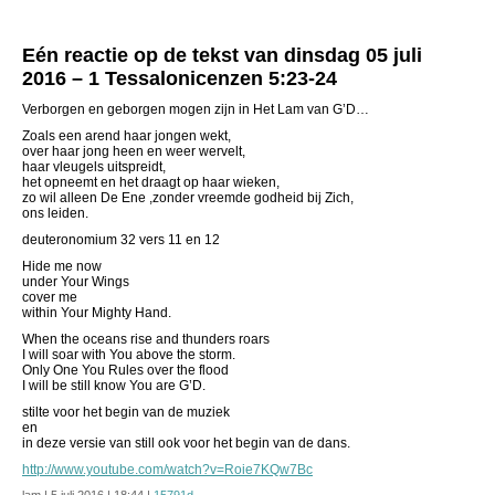
Eén reactie op de tekst van dinsdag 05 juli
2016 – 1 Tessalonicenzen 5:23-24
Verborgen en geborgen mogen zijn in Het Lam van G’D…
Zoals een arend haar jongen wekt,
over haar jong heen en weer wervelt,
haar vleugels uitspreidt,
het opneemt en het draagt op haar wieken,
zo wil alleen De Ene ,zonder vreemde godheid bij Zich,
ons leiden.
deuteronomium 32 vers 11 en 12
Hide me now
under Your Wings
cover me
within Your Mighty Hand.
When the oceans rise and thunders roars
I will soar with You above the storm.
Only One You Rules over the flood
I will be still know You are G’D.
stilte voor het begin van de muziek
en
in deze versie van still ook voor het begin van de dans.
http://www.youtube.com/watch?v=Roie7KQw7Bc