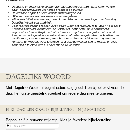
Discussie en meningsverschillen zijn uiteraard toegestaan. Maar laten we wel
altijd vriendelijk blijven voor onze broeders en zusters.
De redactie bepaalt of een reactie wordt toegelaten.
Off-topic reacties worden sowieso niet toegelaten.
Wilt u een bijbeltekst citeren, gebruik dan één van de vertalingen die Stichting
Dagelijks Woord ook aanbiedt.
Voor reacties vanaf 1 januari 2016 geldt: Door het formulier in te vullen verleent u
Stichting Dagelijks Woord een niet-exclusief, onbeperkt, onvoorwaardelijk,
ongelimiteerd, wereldwijd, niet-intrekbaar, eeuwigdurend en gratis recht en dito
licentie om de ingevulde gebruikersinhoud of delen te gebruiken, te kopiëren, te
distribueren, te reproduceren, openbaar te maken, in sublicentie te geven, te
vertalen, te wijzigen, weer te geven, er afgeleide werken van te maken of deze
anderszins te exploiteren, ongeacht op welke wijze.
DAGELIJKS WOORD
Met DagelijksWoord.nl begint iedere dag goed. Een bijbeltekst voor de
dag, het juiste geestelijk voedsel om iedere dag mee te openen.
ELKE DAG EEN GRATIS BIJBELTEKST IN JE MAILBOX
Bepaal zelf je ontvangsttijdstip. Kies je favoriete bijbelvertaling.