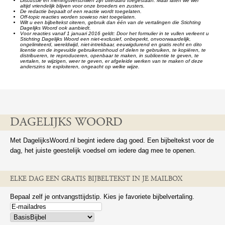
Discussie en meningsverschillen zijn uiteraard toegestaan. Maar laten we wel
altijd vriendelijk blijven voor onze broeders en zusters.
De redactie bepaalt of een reactie wordt toegelaten.
Off-topic reacties worden sowieso niet toegelaten.
Wilt u een bijbeltekst citeren, gebruik dan één van de vertalingen die Stichting
Dagelijks Woord ook aanbiedt.
Voor reacties vanaf 1 januari 2016 geldt: Door het formulier in te vullen verleent u
Stichting Dagelijks Woord een niet-exclusief, onbeperkt, onvoorwaardelijk,
ongelimiteerd, wereldwijd, niet-intrekbaar, eeuwigdurend en gratis recht en dito
licentie om de ingevulde gebruikersinhoud of delen te gebruiken, te kopiëren, te
distribueren, te reproduceren, openbaar te maken, in sublicentie te geven, te
vertalen, te wijzigen, weer te geven, er afgeleide werken van te maken of deze
anderszins te exploiteren, ongeacht op welke wijze.
DAGELIJKS WOORD
Met DagelijksWoord.nl begint iedere dag goed. Een bijbeltekst voor de
dag, het juiste geestelijk voedsel om iedere dag mee te openen.
ELKE DAG EEN GRATIS BIJBELTEKST IN JE MAILBOX
Bepaal zelf je ontvangsttijdstip. Kies je favoriete bijbelvertaling.