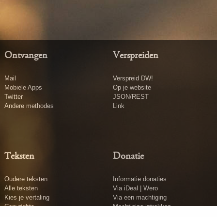
Ontvangen
Verspreiden
Mail
Verspreid DW!
Mobiele Apps
Op je website
Twitter
JSON/REST
Andere methodes
Link
Teksten
Donatie
Oudere teksten
Informatie donaties
Alle teksten
Via iDeal | Wero
Kies je vertaling
Via een machtiging
Copyrights
Machtiging intrekken
Tekst insturen