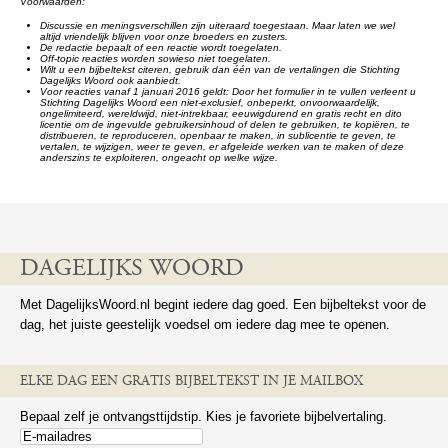
Voorwaarden:
Discussie en meningsverschillen zijn uiteraard toegestaan. Maar laten we wel
altijd vriendelijk blijven voor onze broeders en zusters.
De redactie bepaalt of een reactie wordt toegelaten.
Off-topic reacties worden sowieso niet toegelaten.
Wilt u een bijbeltekst citeren, gebruik dan één van de vertalingen die Stichting
Dagelijks Woord ook aanbiedt.
Voor reacties vanaf 1 januari 2016 geldt: Door het formulier in te vullen verleent u
Stichting Dagelijks Woord een niet-exclusief, onbeperkt, onvoorwaardelijk,
ongelimiteerd, wereldwijd, niet-intrekbaar, eeuwigdurend en gratis recht en dito
licentie om de ingevulde gebruikersinhoud of delen te gebruiken, te kopiëren, te
distribueren, te reproduceren, openbaar te maken, in sublicentie te geven, te
vertalen, te wijzigen, weer te geven, er afgeleide werken van te maken of deze
anderszins te exploiteren, ongeacht op welke wijze.
DAGELIJKS WOORD
Met DagelijksWoord.nl begint iedere dag goed. Een bijbeltekst voor de
dag, het juiste geestelijk voedsel om iedere dag mee te openen.
ELKE DAG EEN GRATIS BIJBELTEKST IN JE MAILBOX
Bepaal zelf je ontvangsttijdstip. Kies je favoriete bijbelvertaling.