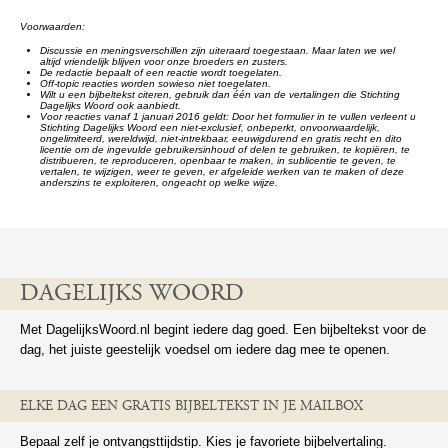
Voorwaarden:
Discussie en meningsverschillen zijn uiteraard toegestaan. Maar laten we wel
altijd vriendelijk blijven voor onze broeders en zusters.
De redactie bepaalt of een reactie wordt toegelaten.
Off-topic reacties worden sowieso niet toegelaten.
Wilt u een bijbeltekst citeren, gebruik dan één van de vertalingen die Stichting
Dagelijks Woord ook aanbiedt.
Voor reacties vanaf 1 januari 2016 geldt: Door het formulier in te vullen verleent u
Stichting Dagelijks Woord een niet-exclusief, onbeperkt, onvoorwaardelijk,
ongelimiteerd, wereldwijd, niet-intrekbaar, eeuwigdurend en gratis recht en dito
licentie om de ingevulde gebruikersinhoud of delen te gebruiken, te kopiëren, te
distribueren, te reproduceren, openbaar te maken, in sublicentie te geven, te
vertalen, te wijzigen, weer te geven, er afgeleide werken van te maken of deze
anderszins te exploiteren, ongeacht op welke wijze.
DAGELIJKS WOORD
Met DagelijksWoord.nl begint iedere dag goed. Een bijbeltekst voor de
dag, het juiste geestelijk voedsel om iedere dag mee te openen.
ELKE DAG EEN GRATIS BIJBELTEKST IN JE MAILBOX
Bepaal zelf je ontvangsttijdstip. Kies je favoriete bijbelvertaling.