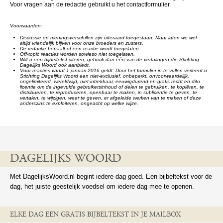
Voor vragen aan de redactie gebruikt u het contactformulier.
Voorwaarden:
Discussie en meningsverschillen zijn uiteraard toegestaan. Maar laten we wel
altijd vriendelijk blijven voor onze broeders en zusters.
De redactie bepaalt of een reactie wordt toegelaten.
Off-topic reacties worden sowieso niet toegelaten.
Wilt u een bijbeltekst citeren, gebruik dan één van de vertalingen die Stichting
Dagelijks Woord ook aanbiedt.
Voor reacties vanaf 1 januari 2016 geldt: Door het formulier in te vullen verleent u
Stichting Dagelijks Woord een niet-exclusief, onbeperkt, onvoorwaardelijk,
ongelimiteerd, wereldwijd, niet-intrekbaar, eeuwigdurend en gratis recht en dito
licentie om de ingevulde gebruikersinhoud of delen te gebruiken, te kopiëren, te
distribueren, te reproduceren, openbaar te maken, in sublicentie te geven, te
vertalen, te wijzigen, weer te geven, er afgeleide werken van te maken of deze
anderszins te exploiteren, ongeacht op welke wijze.
DAGELIJKS WOORD
Met DagelijksWoord.nl begint iedere dag goed. Een bijbeltekst voor de
dag, het juiste geestelijk voedsel om iedere dag mee te openen.
ELKE DAG EEN GRATIS BIJBELTEKST IN JE MAILBOX