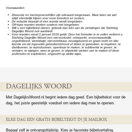
Voorwaarden:
Discussie en meningsverschillen zijn uiteraard toegestaan. Maar laten we wel
altijd vriendelijk blijven voor onze broeders en zusters.
De redactie bepaalt of een reactie wordt toegelaten.
Off-topic reacties worden sowieso niet toegelaten.
Wilt u een bijbeltekst citeren, gebruik dan één van de vertalingen die Stichting
Dagelijks Woord ook aanbiedt.
Voor reacties vanaf 1 januari 2016 geldt: Door het formulier in te vullen verleent u
Stichting Dagelijks Woord een niet-exclusief, onbeperkt, onvoorwaardelijk,
ongelimiteerd, wereldwijd, niet-intrekbaar, eeuwigdurend en gratis recht en dito
licentie om de ingevulde gebruikersinhoud of delen te gebruiken, te kopiëren, te
distribueren, te reproduceren, openbaar te maken, in sublicentie te geven, te
vertalen, te wijzigen, weer te geven, er afgeleide werken van te maken of deze
anderszins te exploiteren, ongeacht op welke wijze.
DAGELIJKS WOORD
Met DagelijksWoord.nl begint iedere dag goed. Een bijbeltekst voor de
dag, het juiste geestelijk voedsel om iedere dag mee te openen.
ELKE DAG EEN GRATIS BIJBELTEKST IN JE MAILBOX
Bepaal zelf je ontvangsttijdstip. Kies je favoriete bijbelvertaling.