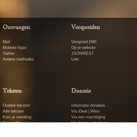
Ontvangen
Verspreiden
Mail
Verspreid DW!
Mobiele Apps
Op je website
Twitter
JSON/REST
Andere methodes
Link
Teksten
Donatie
Oudere teksten
Informatie donaties
Alle teksten
Via iDeal | Wero
Kies je vertaling
Via een machtiging
Copyrights
Machtiging intrekken
Tekst insturen