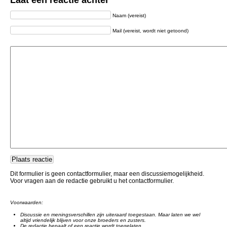
Laat een reactie achter
Naam (vereist)
Mail (vereist, wordt niet getoond)
Dit formulier is geen contactformulier, maar een discussiemogelijkheid.
Voor vragen aan de redactie gebruikt u het contactformulier.
Voorwaarden:
Discussie en meningsverschillen zijn uiteraard toegestaan. Maar laten we wel
altijd vriendelijk blijven voor onze broeders en zusters.
De redactie bepaalt of een reactie wordt toegelaten.