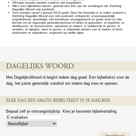
Off-topic reacties worden sowieso niet toegelaten.
Wilt u een bijbeltekst citeren, gebruik dan één van de vertalingen die Stichting
Dagelijks Woord ook aanbiedt.
Voor reacties vanaf 1 januari 2016 geldt: Door het formulier in te vullen verleent u
Stichting Dagelijks Woord een niet-exclusief, onbeperkt, onvoorwaardelijk,
ongelimiteerd, wereldwijd, niet-intrekbaar, eeuwigdurend en gratis recht en dito
licentie om de ingevulde gebruikersinhoud of delen te gebruiken, te kopiëren, te
distribueren, te reproduceren, openbaar te maken, in sublicentie te geven, te
vertalen, te wijzigen, weer te geven, er afgeleide werken van te maken of deze
anderszins te exploiteren, ongeacht op welke wijze.
DAGELIJKS WOORD
Met DagelijksWoord.nl begint iedere dag goed. Een bijbeltekst voor de
dag, het juiste geestelijk voedsel om iedere dag mee te openen.
ELKE DAG EEN GRATIS BIJBELTEKST IN JE MAILBOX
Bepaal zelf je ontvangsttijdstip. Kies je favoriete bijbelvertaling.
Inschrijven