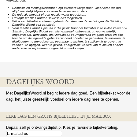
Voorwaarden:
Discussie en meningsverschillen zijn uiteraard toegestaan. Maar laten we wel
altijd vriendelijk blijven voor onze broeders en zusters.
De redactie bepaalt of een reactie wordt toegelaten.
Off-topic reacties worden sowieso niet toegelaten.
Wilt u een bijbeltekst citeren, gebruik dan één van de vertalingen die Stichting
Dagelijks Woord ook aanbiedt.
Voor reacties vanaf 1 januari 2016 geldt: Door het formulier in te vullen verleent u
Stichting Dagelijks Woord een niet-exclusief, onbeperkt, onvoorwaardelijk,
ongelimiteerd, wereldwijd, niet-intrekbaar, eeuwigdurend en gratis recht en dito
licentie om de ingevulde gebruikersinhoud of delen te gebruiken, te kopiëren, te
distribueren, te reproduceren, openbaar te maken, in sublicentie te geven, te
vertalen, te wijzigen, weer te geven, er afgeleide werken van te maken of deze
anderszins te exploiteren, ongeacht op welke wijze.
DAGELIJKS WOORD
Met DagelijksWoord.nl begint iedere dag goed. Een bijbeltekst voor de
dag, het juiste geestelijk voedsel om iedere dag mee te openen.
ELKE DAG EEN GRATIS BIJBELTEKST IN JE MAILBOX
Bepaal zelf je ontvangsttijdstip. Kies je favoriete bijbelvertaling.