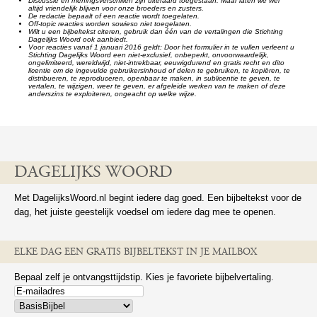
Discussie en meningsverschillen zijn uiteraard toegestaan. Maar laten we wel
altijd vriendelijk blijven voor onze broeders en zusters.
De redactie bepaalt of een reactie wordt toegelaten.
Off-topic reacties worden sowieso niet toegelaten.
Wilt u een bijbeltekst citeren, gebruik dan één van de vertalingen die Stichting
Dagelijks Woord ook aanbiedt.
Voor reacties vanaf 1 januari 2016 geldt: Door het formulier in te vullen verleent u
Stichting Dagelijks Woord een niet-exclusief, onbeperkt, onvoorwaardelijk,
ongelimiteerd, wereldwijd, niet-intrekbaar, eeuwigdurend en gratis recht en dito
licentie om de ingevulde gebruikersinhoud of delen te gebruiken, te kopiëren, te
distribueren, te reproduceren, openbaar te maken, in sublicentie te geven, te
vertalen, te wijzigen, weer te geven, er afgeleide werken van te maken of deze
anderszins te exploiteren, ongeacht op welke wijze.
DAGELIJKS WOORD
Met DagelijksWoord.nl begint iedere dag goed. Een bijbeltekst voor de
dag, het juiste geestelijk voedsel om iedere dag mee te openen.
ELKE DAG EEN GRATIS BIJBELTEKST IN JE MAILBOX
Bepaal zelf je ontvangsttijdstip. Kies je favoriete bijbelvertaling.