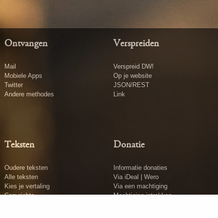
Ontvangen
Verspreiden
Mail
Verspreid DW!
Mobiele Apps
Op je website
Twitter
JSON/REST
Andere methodes
Link
Teksten
Donatie
Oudere teksten
Informatie donaties
Alle teksten
Via iDeal | Wero
Kies je vertaling
Via een machtiging
Copyrights
Machtiging intrekken
Tekst insturen