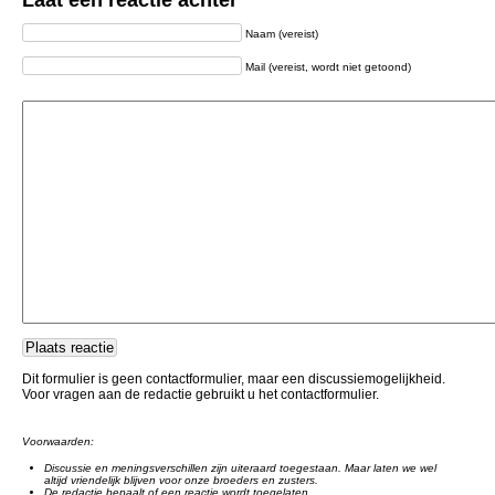
Laat een reactie achter
Naam (vereist)
Mail (vereist, wordt niet getoond)
Dit formulier is geen contactformulier, maar een discussiemogelijkheid.
Voor vragen aan de redactie gebruikt u het contactformulier.
Voorwaarden:
Discussie en meningsverschillen zijn uiteraard toegestaan. Maar laten we wel
altijd vriendelijk blijven voor onze broeders en zusters.
De redactie bepaalt of een reactie wordt toegelaten.