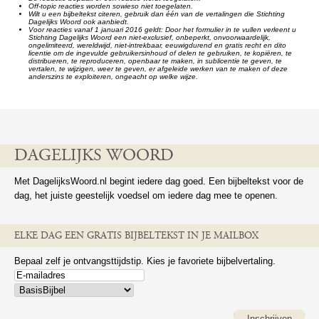
Off-topic reacties worden sowieso niet toegelaten.
Wilt u een bijbeltekst citeren, gebruik dan één van de vertalingen die Stichting
Dagelijks Woord ook aanbiedt.
Voor reacties vanaf 1 januari 2016 geldt: Door het formulier in te vullen verleent u
Stichting Dagelijks Woord een niet-exclusief, onbeperkt, onvoorwaardelijk,
ongelimiteerd, wereldwijd, niet-intrekbaar, eeuwigdurend en gratis recht en dito
licentie om de ingevulde gebruikersinhoud of delen te gebruiken, te kopiëren, te
distribueren, te reproduceren, openbaar te maken, in sublicentie te geven, te
vertalen, te wijzigen, weer te geven, er afgeleide werken van te maken of deze
anderszins te exploiteren, ongeacht op welke wijze.
DAGELIJKS WOORD
Met DagelijksWoord.nl begint iedere dag goed. Een bijbeltekst voor de
dag, het juiste geestelijk voedsel om iedere dag mee te openen.
ELKE DAG EEN GRATIS BIJBELTEKST IN JE MAILBOX
Bepaal zelf je ontvangsttijdstip. Kies je favoriete bijbelvertaling.
Inschrijven