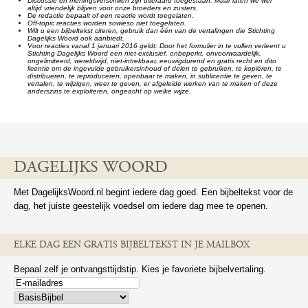
Discussie en meningsverschillen zijn uiteraard toegestaan. Maar laten we wel
altijd vriendelijk blijven voor onze broeders en zusters.
De redactie bepaalt of een reactie wordt toegelaten.
Off-topic reacties worden sowieso niet toegelaten.
Wilt u een bijbeltekst citeren, gebruik dan één van de vertalingen die Stichting
Dagelijks Woord ook aanbiedt.
Voor reacties vanaf 1 januari 2016 geldt: Door het formulier in te vullen verleent u
Stichting Dagelijks Woord een niet-exclusief, onbeperkt, onvoorwaardelijk,
ongelimiteerd, wereldwijd, niet-intrekbaar, eeuwigdurend en gratis recht en dito
licentie om de ingevulde gebruikersinhoud of delen te gebruiken, te kopiëren, te
distribueren, te reproduceren, openbaar te maken, in sublicentie te geven, te
vertalen, te wijzigen, weer te geven, er afgeleide werken van te maken of deze
anderszins te exploiteren, ongeacht op welke wijze.
DAGELIJKS WOORD
Met DagelijksWoord.nl begint iedere dag goed. Een bijbeltekst voor de
dag, het juiste geestelijk voedsel om iedere dag mee te openen.
ELKE DAG EEN GRATIS BIJBELTEKST IN JE MAILBOX
Bepaal zelf je ontvangsttijdstip. Kies je favoriete bijbelvertaling.