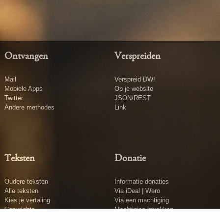
Ontvangen
Verspreiden
Mail
Verspreid DW!
Mobiele Apps
Op je website
Twitter
JSON/REST
Andere methodes
Link
Teksten
Donatie
Oudere teksten
Informatie donaties
Alle teksten
Via iDeal | Wero
Kies je vertaling
Via een machtiging
Copyrights
Machtiging intrekken
Tekst insturen