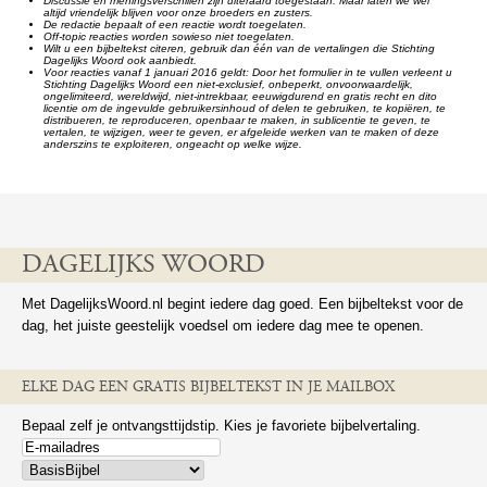
Discussie en meningsverschillen zijn uiteraard toegestaan. Maar laten we wel
altijd vriendelijk blijven voor onze broeders en zusters.
De redactie bepaalt of een reactie wordt toegelaten.
Off-topic reacties worden sowieso niet toegelaten.
Wilt u een bijbeltekst citeren, gebruik dan één van de vertalingen die Stichting
Dagelijks Woord ook aanbiedt.
Voor reacties vanaf 1 januari 2016 geldt: Door het formulier in te vullen verleent u
Stichting Dagelijks Woord een niet-exclusief, onbeperkt, onvoorwaardelijk,
ongelimiteerd, wereldwijd, niet-intrekbaar, eeuwigdurend en gratis recht en dito
licentie om de ingevulde gebruikersinhoud of delen te gebruiken, te kopiëren, te
distribueren, te reproduceren, openbaar te maken, in sublicentie te geven, te
vertalen, te wijzigen, weer te geven, er afgeleide werken van te maken of deze
anderszins te exploiteren, ongeacht op welke wijze.
DAGELIJKS WOORD
Met DagelijksWoord.nl begint iedere dag goed. Een bijbeltekst voor de
dag, het juiste geestelijk voedsel om iedere dag mee te openen.
ELKE DAG EEN GRATIS BIJBELTEKST IN JE MAILBOX
Bepaal zelf je ontvangsttijdstip. Kies je favoriete bijbelvertaling.