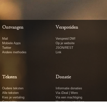
Ontvangen
Verspreiden
Mail
Verspreid DW!
Mobiele Apps
Op je website
Twitter
JSON/REST
Andere methodes
Link
Teksten
Donatie
Oudere teksten
Informatie donaties
Alle teksten
Via iDeal | Wero
Kies je vertaling
Via een machtiging
Copyrights
Machtiging intrekken
Tekst insturen