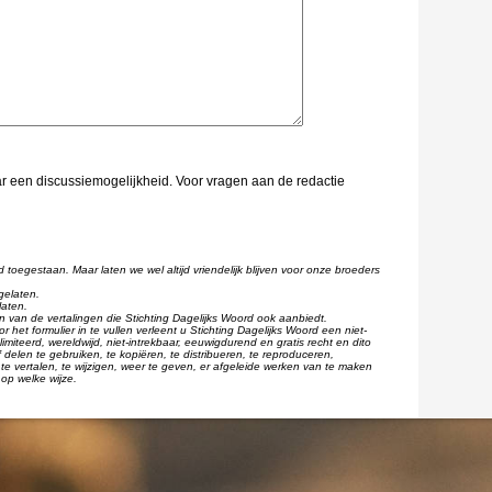
aar een discussiemogelijkheid. Voor vragen aan de redactie
d toegestaan. Maar laten we wel altijd vriendelijk blijven voor onze broeders
gelaten.
laten.
één van de vertalingen die Stichting Dagelijks Woord ook aanbiedt.
r het formulier in te vullen verleent u Stichting Dagelijks Woord een niet-
imiteerd, wereldwijd, niet-intrekbaar, eeuwigdurend en gratis recht en dito
 delen te gebruiken, te kopiëren, te distribueren, te reproduceren,
te vertalen, te wijzigen, weer te geven, er afgeleide werken van te maken
op welke wijze.