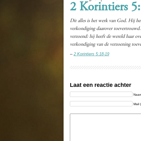
2 Korintiers 5
Dit alles is het werk van God. Hij h
verkondiging daarover toevertrouwd.
verzoend: hij heeft de wereld haar ov
verkondiging van de verzoening toev
--
2 Korintiers 5:18-19
Laat een reactie achter
Naam 
Mail 