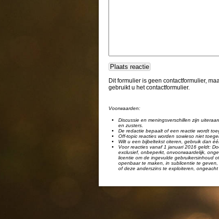
Dit formulier is geen contactformulier, m
gebruikt u het contactformulier.
Voorwaarden:
Discussie en meningsverschillen zijn uiteraar
en zusters.
De redactie bepaalt of een reactie wordt toe
Off-topic reacties worden sowieso niet toege
Wilt u een bijbeltekst citeren, gebruik dan 
Voor reacties vanaf 1 januari 2016 geldt: Doo
exclusief, onbeperkt, onvoorwaardelijk, ongel
licentie om de ingevulde gebruikersinhoud of
openbaar te maken, in sublicentie te geven, 
of deze anderszins te exploiteren, ongeacht 