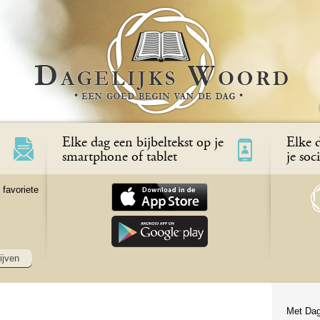
Elke dag een bijbeltekst op je
Elke d
smartphone of tablet
je soc
 favoriete
ijven
Met Dag