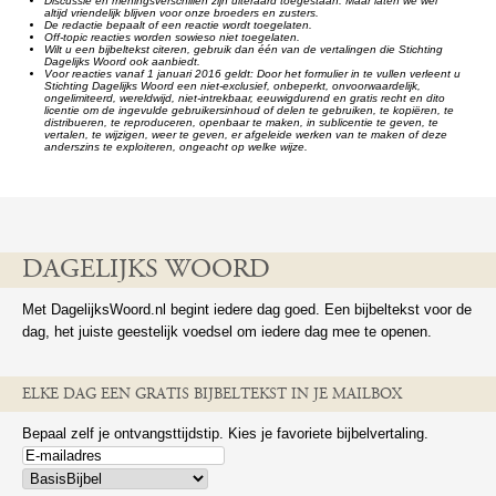
Discussie en meningsverschillen zijn uiteraard toegestaan. Maar laten we wel
altijd vriendelijk blijven voor onze broeders en zusters.
De redactie bepaalt of een reactie wordt toegelaten.
Off-topic reacties worden sowieso niet toegelaten.
Wilt u een bijbeltekst citeren, gebruik dan één van de vertalingen die Stichting
Dagelijks Woord ook aanbiedt.
Voor reacties vanaf 1 januari 2016 geldt: Door het formulier in te vullen verleent u
Stichting Dagelijks Woord een niet-exclusief, onbeperkt, onvoorwaardelijk,
ongelimiteerd, wereldwijd, niet-intrekbaar, eeuwigdurend en gratis recht en dito
licentie om de ingevulde gebruikersinhoud of delen te gebruiken, te kopiëren, te
distribueren, te reproduceren, openbaar te maken, in sublicentie te geven, te
vertalen, te wijzigen, weer te geven, er afgeleide werken van te maken of deze
anderszins te exploiteren, ongeacht op welke wijze.
DAGELIJKS WOORD
Met DagelijksWoord.nl begint iedere dag goed. Een bijbeltekst voor de
dag, het juiste geestelijk voedsel om iedere dag mee te openen.
ELKE DAG EEN GRATIS BIJBELTEKST IN JE MAILBOX
Bepaal zelf je ontvangsttijdstip. Kies je favoriete bijbelvertaling.