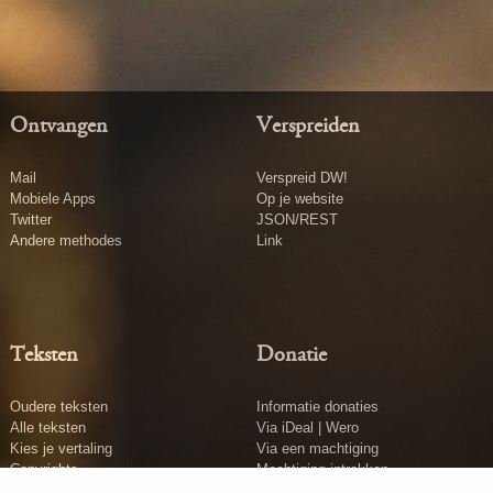
Ontvangen
Verspreiden
Mail
Verspreid DW!
Mobiele Apps
Op je website
Twitter
JSON/REST
Andere methodes
Link
Teksten
Donatie
Oudere teksten
Informatie donaties
Alle teksten
Via iDeal | Wero
Kies je vertaling
Via een machtiging
Copyrights
Machtiging intrekken
Tekst insturen