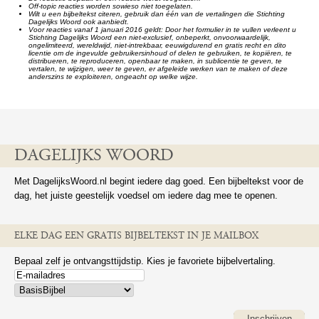
Off-topic reacties worden sowieso niet toegelaten.
Wilt u een bijbeltekst citeren, gebruik dan één van de vertalingen die Stichting
Dagelijks Woord ook aanbiedt.
Voor reacties vanaf 1 januari 2016 geldt: Door het formulier in te vullen verleent u
Stichting Dagelijks Woord een niet-exclusief, onbeperkt, onvoorwaardelijk,
ongelimiteerd, wereldwijd, niet-intrekbaar, eeuwigdurend en gratis recht en dito
licentie om de ingevulde gebruikersinhoud of delen te gebruiken, te kopiëren, te
distribueren, te reproduceren, openbaar te maken, in sublicentie te geven, te
vertalen, te wijzigen, weer te geven, er afgeleide werken van te maken of deze
anderszins te exploiteren, ongeacht op welke wijze.
DAGELIJKS WOORD
Met DagelijksWoord.nl begint iedere dag goed. Een bijbeltekst voor de
dag, het juiste geestelijk voedsel om iedere dag mee te openen.
ELKE DAG EEN GRATIS BIJBELTEKST IN JE MAILBOX
Bepaal zelf je ontvangsttijdstip. Kies je favoriete bijbelvertaling.
Inschrijven