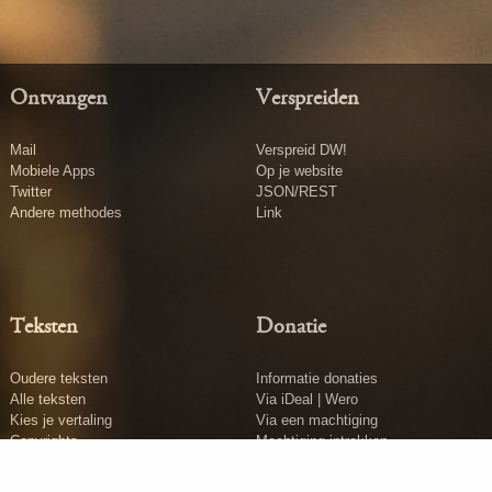
Ontvangen
Verspreiden
Mail
Verspreid DW!
Mobiele Apps
Op je website
Twitter
JSON/REST
Andere methodes
Link
Teksten
Donatie
Oudere teksten
Informatie donaties
Alle teksten
Via iDeal | Wero
Kies je vertaling
Via een machtiging
Copyrights
Machtiging intrekken
Tekst insturen