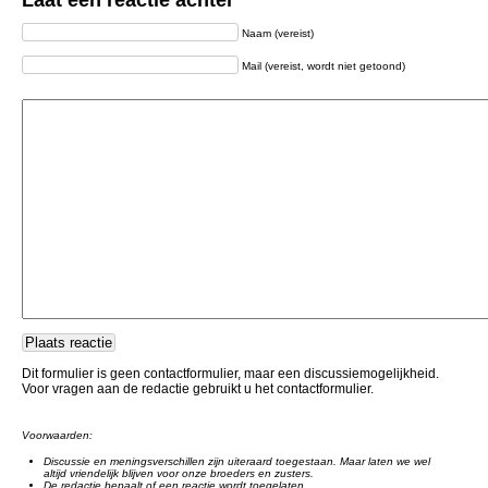
Laat een reactie achter
Naam (vereist)
Mail (vereist, wordt niet getoond)
Dit formulier is geen contactformulier, maar een discussiemogelijkheid.
Voor vragen aan de redactie gebruikt u het contactformulier.
Voorwaarden:
Discussie en meningsverschillen zijn uiteraard toegestaan. Maar laten we wel
altijd vriendelijk blijven voor onze broeders en zusters.
De redactie bepaalt of een reactie wordt toegelaten.