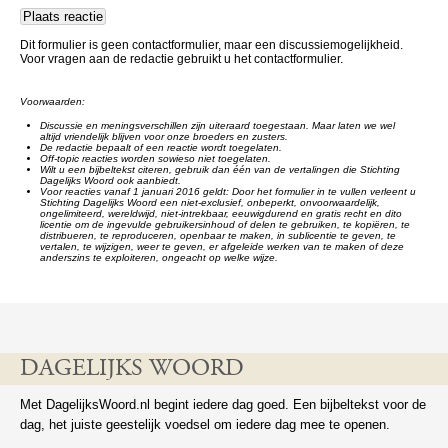
Dit formulier is geen contactformulier, maar een discussiemogelijkheid.
Voor vragen aan de redactie gebruikt u het contactformulier.
Voorwaarden:
Discussie en meningsverschillen zijn uiteraard toegestaan. Maar laten we wel
altijd vriendelijk blijven voor onze broeders en zusters.
De redactie bepaalt of een reactie wordt toegelaten.
Off-topic reacties worden sowieso niet toegelaten.
Wilt u een bijbeltekst citeren, gebruik dan één van de vertalingen die Stichting
Dagelijks Woord ook aanbiedt.
Voor reacties vanaf 1 januari 2016 geldt: Door het formulier in te vullen verleent u
Stichting Dagelijks Woord een niet-exclusief, onbeperkt, onvoorwaardelijk,
ongelimiteerd, wereldwijd, niet-intrekbaar, eeuwigdurend en gratis recht en dito
licentie om de ingevulde gebruikersinhoud of delen te gebruiken, te kopiëren, te
distribueren, te reproduceren, openbaar te maken, in sublicentie te geven, te
vertalen, te wijzigen, weer te geven, er afgeleide werken van te maken of deze
anderszins te exploiteren, ongeacht op welke wijze.
DAGELIJKS WOORD
Met DagelijksWoord.nl begint iedere dag goed. Een bijbeltekst voor de
dag, het juiste geestelijk voedsel om iedere dag mee te openen.