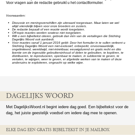
Voor vragen aan de redactie gebruikt u het contactformulier.
Voorwaarden:
Discussie en meningsverschillen zijn uiteraard toegestaan. Maar laten we wel
altijd vriendelijk blijven voor onze broeders en zusters.
De redactie bepaalt of een reactie wordt toegelaten.
Off-topic reacties worden sowieso niet toegelaten.
Wilt u een bijbeltekst citeren, gebruik dan één van de vertalingen die Stichting
Dagelijks Woord ook aanbiedt.
Voor reacties vanaf 1 januari 2016 geldt: Door het formulier in te vullen verleent u
Stichting Dagelijks Woord een niet-exclusief, onbeperkt, onvoorwaardelijk,
ongelimiteerd, wereldwijd, niet-intrekbaar, eeuwigdurend en gratis recht en dito
licentie om de ingevulde gebruikersinhoud of delen te gebruiken, te kopiëren, te
distribueren, te reproduceren, openbaar te maken, in sublicentie te geven, te
vertalen, te wijzigen, weer te geven, er afgeleide werken van te maken of deze
anderszins te exploiteren, ongeacht op welke wijze.
DAGELIJKS WOORD
Met DagelijksWoord.nl begint iedere dag goed. Een bijbeltekst voor de
dag, het juiste geestelijk voedsel om iedere dag mee te openen.
ELKE DAG EEN GRATIS BIJBELTEKST IN JE MAILBOX