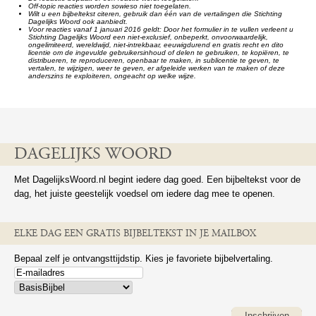
Off-topic reacties worden sowieso niet toegelaten.
Wilt u een bijbeltekst citeren, gebruik dan één van de vertalingen die Stichting
Dagelijks Woord ook aanbiedt.
Voor reacties vanaf 1 januari 2016 geldt: Door het formulier in te vullen verleent u
Stichting Dagelijks Woord een niet-exclusief, onbeperkt, onvoorwaardelijk,
ongelimiteerd, wereldwijd, niet-intrekbaar, eeuwigdurend en gratis recht en dito
licentie om de ingevulde gebruikersinhoud of delen te gebruiken, te kopiëren, te
distribueren, te reproduceren, openbaar te maken, in sublicentie te geven, te
vertalen, te wijzigen, weer te geven, er afgeleide werken van te maken of deze
anderszins te exploiteren, ongeacht op welke wijze.
DAGELIJKS WOORD
Met DagelijksWoord.nl begint iedere dag goed. Een bijbeltekst voor de
dag, het juiste geestelijk voedsel om iedere dag mee te openen.
ELKE DAG EEN GRATIS BIJBELTEKST IN JE MAILBOX
Bepaal zelf je ontvangsttijdstip. Kies je favoriete bijbelvertaling.
Inschrijven