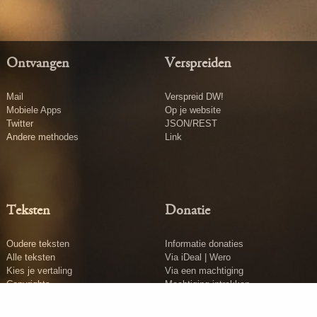
Ontvangen
Verspreiden
Mail
Verspreid DW!
Mobiele Apps
Op je website
Twitter
JSON/REST
Andere methodes
Link
Teksten
Donatie
Oudere teksten
Informatie donaties
Alle teksten
Via iDeal | Wero
Kies je vertaling
Via een machtiging
Copyrights
Machtiging intrekken
Tekst insturen