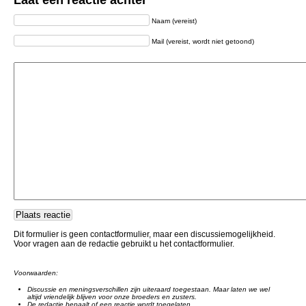
Laat een reactie achter
Naam (vereist)
Mail (vereist, wordt niet getoond)
Dit formulier is geen contactformulier, maar een discussiemogelijkheid.
Voor vragen aan de redactie gebruikt u het contactformulier.
Voorwaarden:
Discussie en meningsverschillen zijn uiteraard toegestaan. Maar laten we wel
altijd vriendelijk blijven voor onze broeders en zusters.
De redactie bepaalt of een reactie wordt toegelaten.