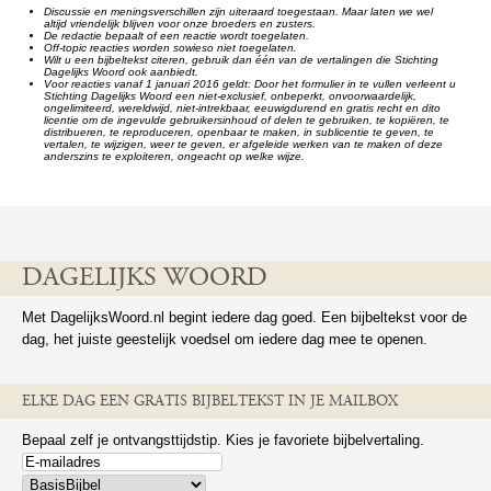
Discussie en meningsverschillen zijn uiteraard toegestaan. Maar laten we wel
altijd vriendelijk blijven voor onze broeders en zusters.
De redactie bepaalt of een reactie wordt toegelaten.
Off-topic reacties worden sowieso niet toegelaten.
Wilt u een bijbeltekst citeren, gebruik dan één van de vertalingen die Stichting
Dagelijks Woord ook aanbiedt.
Voor reacties vanaf 1 januari 2016 geldt: Door het formulier in te vullen verleent u
Stichting Dagelijks Woord een niet-exclusief, onbeperkt, onvoorwaardelijk,
ongelimiteerd, wereldwijd, niet-intrekbaar, eeuwigdurend en gratis recht en dito
licentie om de ingevulde gebruikersinhoud of delen te gebruiken, te kopiëren, te
distribueren, te reproduceren, openbaar te maken, in sublicentie te geven, te
vertalen, te wijzigen, weer te geven, er afgeleide werken van te maken of deze
anderszins te exploiteren, ongeacht op welke wijze.
DAGELIJKS WOORD
Met DagelijksWoord.nl begint iedere dag goed. Een bijbeltekst voor de
dag, het juiste geestelijk voedsel om iedere dag mee te openen.
ELKE DAG EEN GRATIS BIJBELTEKST IN JE MAILBOX
Bepaal zelf je ontvangsttijdstip. Kies je favoriete bijbelvertaling.