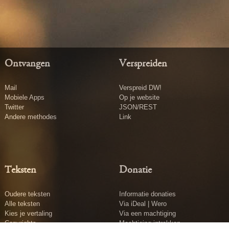
Ontvangen
Verspreiden
Mail
Verspreid DW!
Mobiele Apps
Op je website
Twitter
JSON/REST
Andere methodes
Link
Teksten
Donatie
Oudere teksten
Informatie donaties
Alle teksten
Via iDeal | Wero
Kies je vertaling
Via een machtiging
Copyrights
Machtiging intrekken