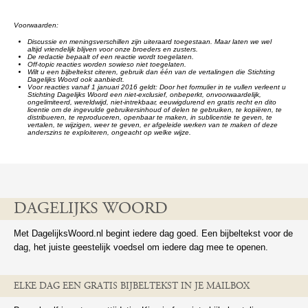
Voorwaarden:
Discussie en meningsverschillen zijn uiteraard toegestaan. Maar laten we wel
altijd vriendelijk blijven voor onze broeders en zusters.
De redactie bepaalt of een reactie wordt toegelaten.
Off-topic reacties worden sowieso niet toegelaten.
Wilt u een bijbeltekst citeren, gebruik dan één van de vertalingen die Stichting
Dagelijks Woord ook aanbiedt.
Voor reacties vanaf 1 januari 2016 geldt: Door het formulier in te vullen verleent u
Stichting Dagelijks Woord een niet-exclusief, onbeperkt, onvoorwaardelijk,
ongelimiteerd, wereldwijd, niet-intrekbaar, eeuwigdurend en gratis recht en dito
licentie om de ingevulde gebruikersinhoud of delen te gebruiken, te kopiëren, te
distribueren, te reproduceren, openbaar te maken, in sublicentie te geven, te
vertalen, te wijzigen, weer te geven, er afgeleide werken van te maken of deze
anderszins te exploiteren, ongeacht op welke wijze.
DAGELIJKS WOORD
Met DagelijksWoord.nl begint iedere dag goed. Een bijbeltekst voor de
dag, het juiste geestelijk voedsel om iedere dag mee te openen.
ELKE DAG EEN GRATIS BIJBELTEKST IN JE MAILBOX