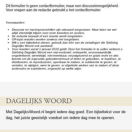
Dit formulier is geen contactformulier, maar een discussiemogelijkheid.
Voor vragen aan de redactie gebruikt u het contactformulier.
Voorwaarden:
Discussie en meningsverschillen zijn uiteraard toegestaan. Maar laten we wel
altijd vriendelijk blijven voor onze broeders en zusters.
De redactie bepaalt of een reactie wordt toegelaten.
Off-topic reacties worden sowieso niet toegelaten.
Wilt u een bijbeltekst citeren, gebruik dan één van de vertalingen die Stichting
Dagelijks Woord ook aanbiedt.
Voor reacties vanaf 1 januari 2016 geldt: Door het formulier in te vullen verleent u
Stichting Dagelijks Woord een niet-exclusief, onbeperkt, onvoorwaardelijk,
ongelimiteerd, wereldwijd, niet-intrekbaar, eeuwigdurend en gratis recht en dito
licentie om de ingevulde gebruikersinhoud of delen te gebruiken, te kopiëren, te
distribueren, te reproduceren, openbaar te maken, in sublicentie te geven, te
vertalen, te wijzigen, weer te geven, er afgeleide werken van te maken of deze
anderszins te exploiteren, ongeacht op welke wijze.
DAGELIJKS WOORD
Met DagelijksWoord.nl begint iedere dag goed. Een bijbeltekst voor de
dag, het juiste geestelijk voedsel om iedere dag mee te openen.